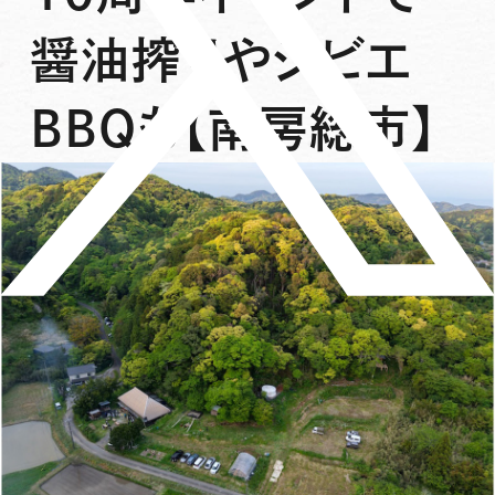
醤油搾りやジビエ
BBQも【南房総市】