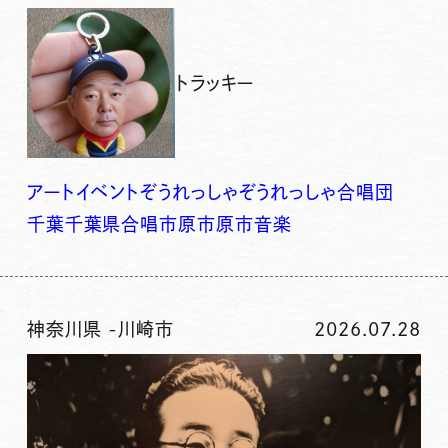
トラッキー
アート
イベント
ぞうれっしゃ
ぞうれっしゃ合唱団
千葉
千葉県
合唱
市原
市原市
音楽
神奈川県
-
川崎市
2026.07.28