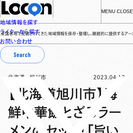
MENU
CLOSE
地域情報を探す
ライターから探す
地で発信されてきた地域情報を保存・整理し、継続的に提供するアーカイブサイト
お問い合わせ
Search
北海道
-
旭川市
2023.04.13
【北海道旭川市】海
鮮中華飯とざるラー
メンのセット！「旨い