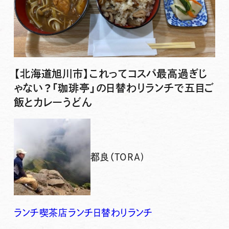
【北海道旭川市】これってコスパ最高過ぎじ
ゃない？「珈琲亭」の日替わりランチで五目ご
飯とカレーうどん
都良（TORA)
ランチ
喫茶店ランチ
日替わりランチ