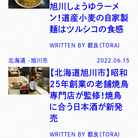
旭川しょうゆラーメ
ン！道産小麦の自家製
麺はツルシコの食感
WRITTEN BY
都良（TORA)
北海道
-
旭川市
2022.06.15
【北海道旭川市】昭和
25年創業の老舗焼鳥
専門店が監修！焼鳥
に合う日本酒が新発
売
WRITTEN BY
都良（TORA)