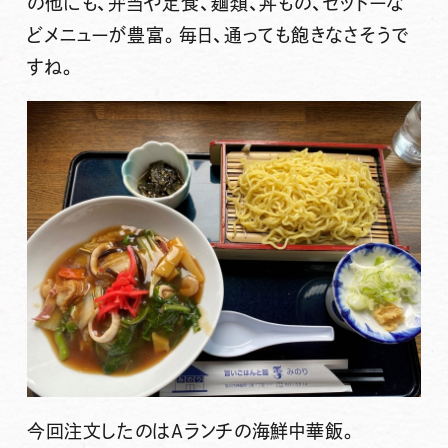
の他にも、弁当や定食、麺類、丼もの、セットーな
どメニューが豊富。毎日、通っても飽きなさそうで
すね。
今回注文したのは
Aランチ
の
海鮮中華飯
。