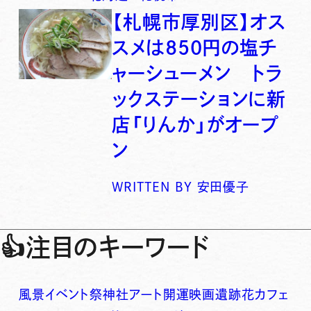
【札幌市厚別区】オス
スメは850円の塩チ
ャーシューメン トラ
ックステーションに新
店「りんか」がオープ
ン
WRITTEN BY
安田優子
👍
注目のキーワード
風景
イベント
祭
神社
アート
開運
映画
遺跡
花
カフェ