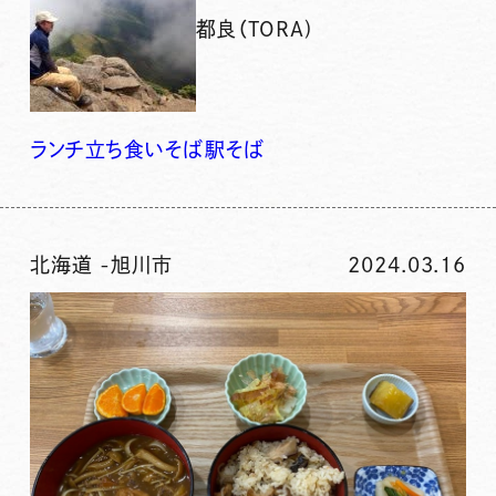
都良（TORA)
ランチ
立ち食いそば
駅そば
北海道
-
旭川市
2024.03.16