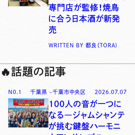
専門店が監修！焼鳥
に合う日本酒が新発
売
WRITTEN BY
都良（TORA)
🔥
話題の記事
N0.
1
千葉県
-
千葉市中央区
2026.07.07
100人の音が一つに
なる―ジャムシャンテ
が挑む鍵盤ハーモニ