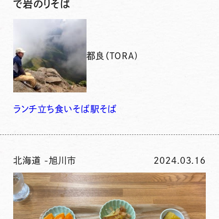
で岩のりそば
都良（TORA)
ランチ
立ち食いそば
駅そば
北海道
-
旭川市
2024.03.16