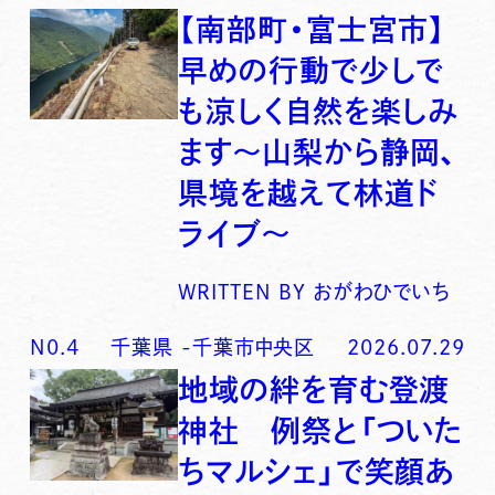
【南部町・富士宮市】
早めの行動で少しで
も涼しく自然を楽しみ
ます〜山梨から静岡、
県境を越えて林道ド
ライブ〜
WRITTEN BY
おがわひでいち
N0.
4
千葉県
-
千葉市中央区
2026.07.29
地域の絆を育む登渡
神社 例祭と「ついた
ちマルシェ」で笑顔あ