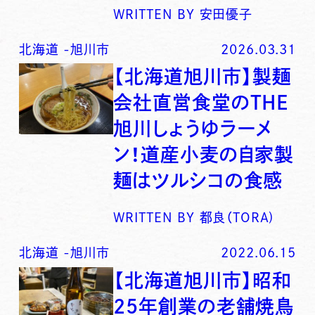
WRITTEN BY
安田優子
北海道
-
旭川市
2026.03.31
【北海道旭川市】製麺
会社直営食堂のTHE
旭川しょうゆラーメ
ン！道産小麦の自家製
麺はツルシコの食感
WRITTEN BY
都良（TORA)
北海道
-
旭川市
2022.06.15
【北海道旭川市】昭和
25年創業の老舗焼鳥