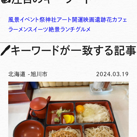
風景
イベント
祭
神社
アート
開運
映画
遺跡
花
カフェ
ラーメン
スイーツ
絶景
ランチ
グルメ
🖊
キーワードが一致する記事
北海道
-
旭川市
2024.03.19