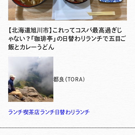
【北海道旭川市】これってコスパ最高過ぎじ
ゃない？「珈琲亭」の日替わりランチで五目ご
飯とカレーうどん
都良（TORA)
ランチ
喫茶店ランチ
日替わりランチ