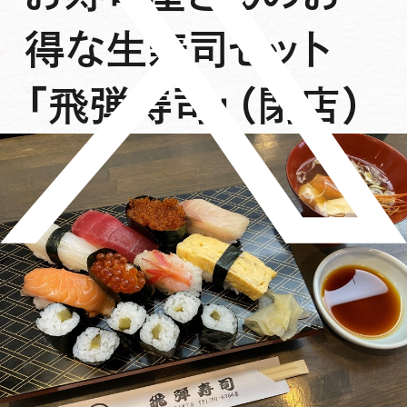
得な生寿司セット
「飛弾寿司」（閉店）