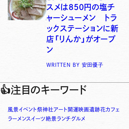
スメは850円の塩チ
ャーシューメン トラ
ックステーションに新
店「りんか」がオープ
ン
WRITTEN BY
安田優子
👍
注目のキーワード
風景
イベント
祭
神社
アート
開運
映画
遺跡
花
カフェ
ラーメン
スイーツ
絶景
ランチ
グルメ