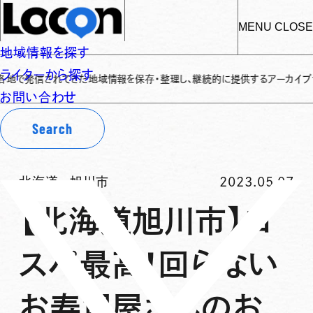
MENU
CLOSE
地域情報を探す
ライターから探す
信されてきた地域情報を保存・整理し、継続的に提供するアーカイブサイトです
✌
お問い合わせ
Search
北海道
-
旭川市
2023.05.07
【北海道旭川市】コ
スパ最高！回らない
お寿司屋さんのお