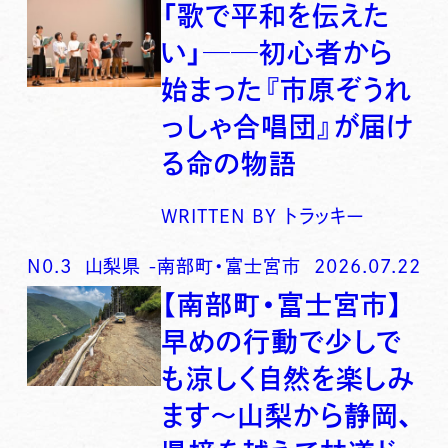
「歌で平和を伝えた
い」──初心者から
始まった『市原ぞうれ
っしゃ合唱団』が届け
る命の物語
WRITTEN BY
トラッキー
N0.
3
山梨県
-
南部町・富士宮市
2026.07.22
【南部町・富士宮市】
早めの行動で少しで
も涼しく自然を楽しみ
ます〜山梨から静岡、