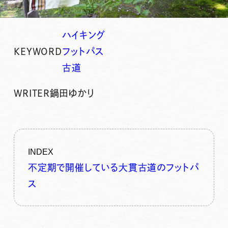
ハイキング
KEYWORD
フットパス
古道
WRITER
鍋田ゆかり
INDEX
不定期で開催している大貫古道のフットパ
ス