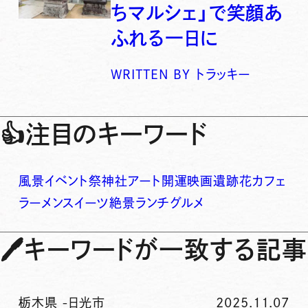
ちマルシェ」で笑顔あ
ふれる一日に
WRITTEN BY
トラッキー
👍
注目のキーワード
風景
イベント
祭
神社
アート
開運
映画
遺跡
花
カフェ
ラーメン
スイーツ
絶景
ランチ
グルメ
🖊
キーワードが一致する記事
栃木県
-
日光市
2025.11.07