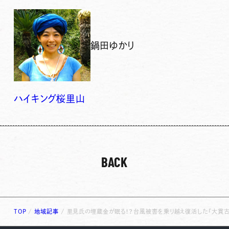
鍋田ゆかり
ハイキング
桜
里山
BACK
TOP
/
地域記事
/
里見氏の埋蔵金が眠る！？台風被害を乗り越え復活した「大貫古