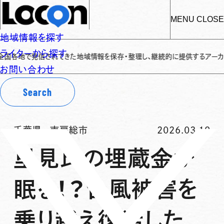
MENU
CLOSE
地域情報を探す
ライターから探す
地で発信されてきた地域情報を保存・整理し、継続的に提供するアーカイブサイト
お問い合わせ
Search
千葉県
-
南房総市
2026.03.19
里見氏の埋蔵金が
眠る！？台風被害を
乗り越え復活した