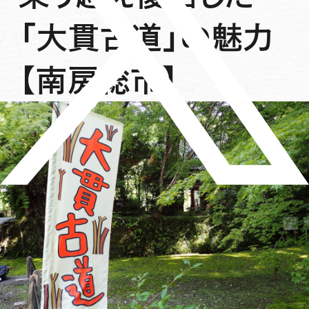
「大貫古道」の魅力
【南房総市】