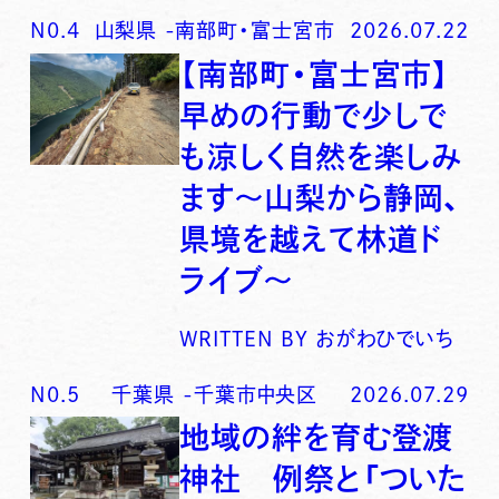
N0.
4
山梨県
-
南部町・富士宮市
2026.07.22
【南部町・富士宮市】
早めの行動で少しで
も涼しく自然を楽しみ
ます〜山梨から静岡、
県境を越えて林道ド
ライブ〜
WRITTEN BY
おがわひでいち
N0.
5
千葉県
-
千葉市中央区
2026.07.29
地域の絆を育む登渡
神社 例祭と「ついた