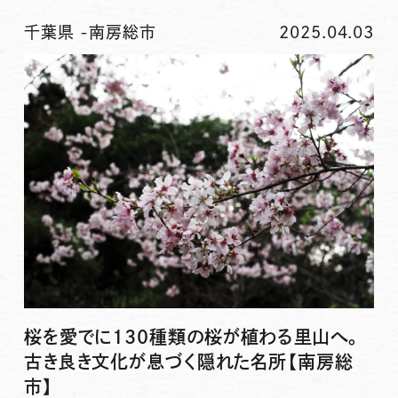
千葉県
-
南房総市
2025.04.03
桜を愛でに130種類の桜が植わる里山へ。
古き良き文化が息づく隠れた名所【南房総
市】