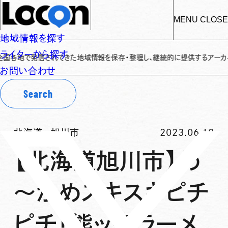
MENU
CLOSE
地域情報を探す
ライターから探す
で発信されてきた地域情報を保存・整理し、継続的に提供するアーカイブサイトで
お問い合わせ
Search
北海道
-
旭川市
2023.06.19
【北海道旭川市】わ
～かめスキスキピチ
ピチ「熊ッ子ラーメ