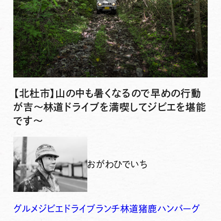
【北杜市】山の中も暑くなるので早めの行動
が吉〜林道ドライブを満喫してジビエを堪能
です〜
おがわひでいち
グルメ
ジビエ
ドライブ
ランチ
林道
猪鹿ハンバーグ