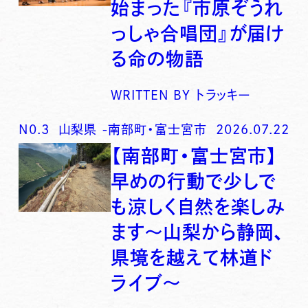
始まった『市原ぞうれ
っしゃ合唱団』が届け
る命の物語
WRITTEN BY
トラッキー
N0.
3
山梨県
-
南部町・富士宮市
2026.07.22
【南部町・富士宮市】
早めの行動で少しで
も涼しく自然を楽しみ
ます〜山梨から静岡、
県境を越えて林道ド
ライブ〜