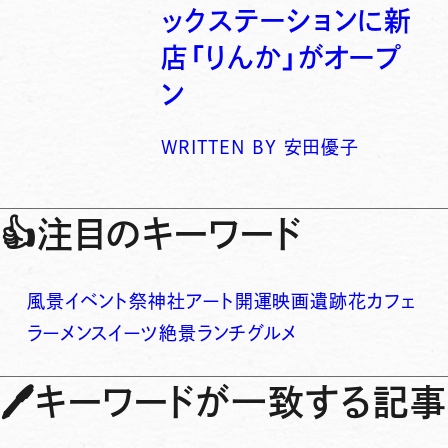
ックステーションに新
店「りんか」がオープ
ン
WRITTEN BY
安田優子
👍
注目のキーワード
風景
イベント
祭
神社
アート
開運
映画
遺跡
花
カフェ
ラーメン
スイーツ
絶景
ランチ
グルメ
🖊
キーワードが一致する記事