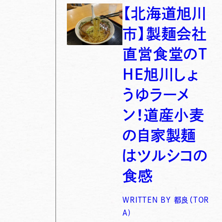
【北海道旭川
市】製麺会社
直営食堂のT
HE旭川しょ
うゆラーメ
ン！道産小麦
の自家製麺
はツルシコの
食感
WRITTEN BY
都良（TOR
A)