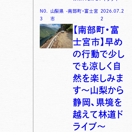
N0.
山梨県
-
南部町・富士宮
2026.07.2
3
市
2
【南部町・富
士宮市】早め
の行動で少し
でも涼しく自
然を楽しみま
す〜山梨から
静岡、県境を
越えて林道ド
ライブ〜