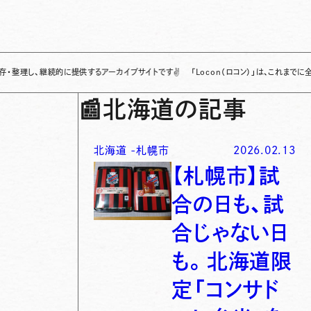
続的に提供するアーカイブサイトです
✌
「Locon（ロコン）」は、これまでに全国各地で発
📰
北海道の記事
北海道
-
札幌市
2026.02.13
【札幌市】試
合の日も、試
合じゃない日
も。北海道限
定「コンサド