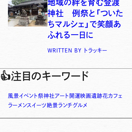
地域の絆を育む登渡
神社 例祭と「ついた
ちマルシェ」で笑顔あ
ふれる一日に
WRITTEN BY
トラッキー
👍
注目のキーワード
風景
イベント
祭
神社
アート
開運
映画
遺跡
花
カフェ
ラーメン
スイーツ
絶景
ランチ
グルメ