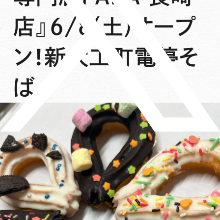
店』6/8(土)オープ
ン！新大工町電停そ
ば