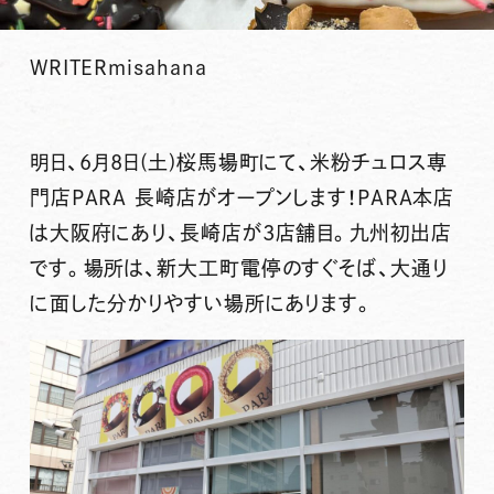
WRITER
misahana
明日、
6月8日(土)
桜馬場町にて、
米粉チュロス専
門店PARA 長崎店
がオープンします！PARA本店
は大阪府にあり、長崎店が3店舗目。
九州初出店
です。場所は、
新大工町電停
のすぐそば、大通り
に面した分かりやすい場所にあります。