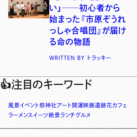
い」──初心者から
始まった『市原ぞうれ
っしゃ合唱団』が届け
る命の物語
WRITTEN BY
トラッキー
👍
注目のキーワード
風景
イベント
祭
神社
アート
開運
映画
遺跡
花
カフェ
ラーメン
スイーツ
絶景
ランチ
グルメ