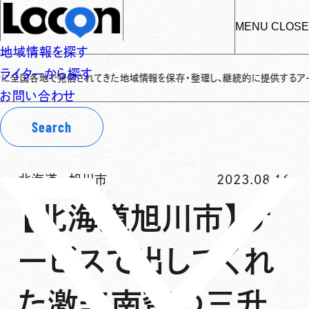
MENU
CLOSE
地域情報を探す
ライターから探す
全国各地で発信されてきた地域情報を保存・整理し、継続的に提供するアーカイブ
お問い合わせ
Search
北海道
-
旭川市
2023.08.16
【北海道旭川市】サ
ービスで出してくれ
た激辛南蛮の三升