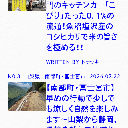
門のキッチンカー「こ
びり」たった0．1％の
流通！魚沼塩沢産の
コシヒカリで米の旨さ
を極める！！
WRITTEN BY
トラッキー
N0.
3
山梨県
-
南部町・富士宮市
2026.07.22
【南部町・富士宮市】
早めの行動で少しで
も涼しく自然を楽しみ
ます〜山梨から静岡、