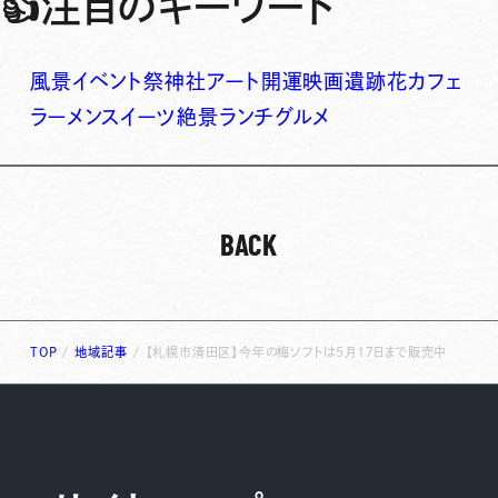
👍
注目のキーワード
風景
イベント
祭
神社
アート
開運
映画
遺跡
花
カフェ
ラーメン
スイーツ
絶景
ランチ
グルメ
BACK
TOP
/
地域記事
/
【札幌市清田区】今年の梅ソフトは5月17日まで販売中