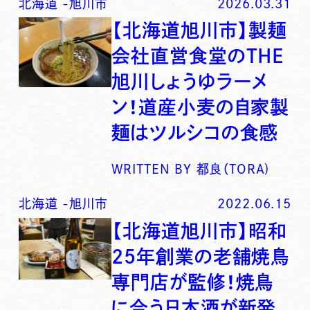
北海道
-
旭川市
2026.03.31
【北海道旭川市】製麺
会社直営食堂のTHE
旭川しょうゆラーメ
ン！道産小麦の自家製
麺はツルシコの食感
WRITTEN BY
都良（TORA)
北海道
-
旭川市
2022.06.15
【北海道旭川市】昭和
25年創業の老舗焼鳥
専門店が監修！焼鳥
に合う日本酒が新発