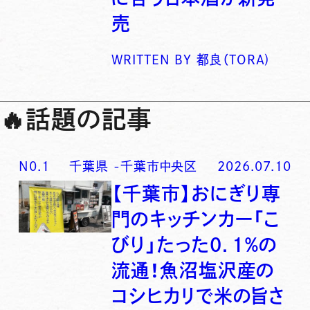
売
WRITTEN BY
都良（TORA)
🔥
話題の記事
N0.
1
千葉県
-
千葉市中央区
2026.07.10
【千葉市】おにぎり専
門のキッチンカー「こ
びり」たった0．1％の
流通！魚沼塩沢産の
コシヒカリで米の旨さ