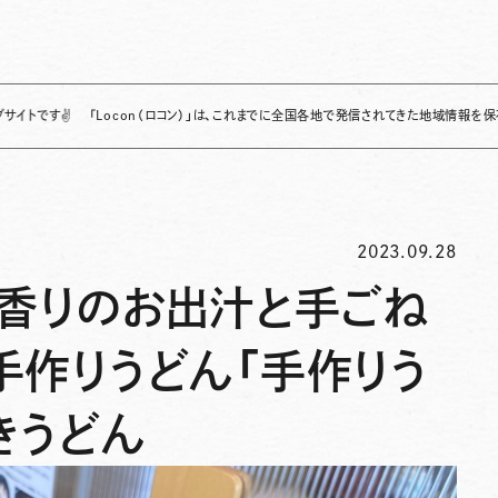
「Locon（ロコン）」は、これまでに全国各地で発信されてきた地域情報を保存・整理し、継
2023.09.28
な香りのお出汁と手ごね
手作りうどん「手作りう
きうどん