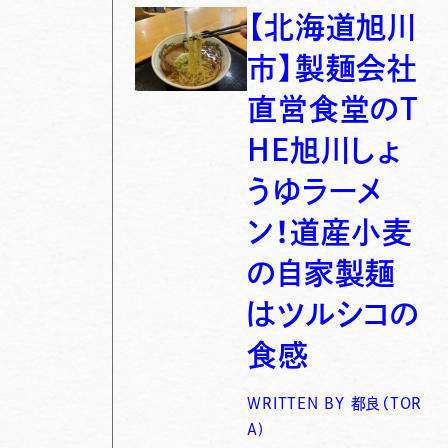
【北海道旭川
市】製麺会社
直営食堂のT
HE旭川しょ
うゆラーメ
ン！道産小麦
の自家製麺
はツルシコの
食感
WRITTEN BY
都良（TOR
A)