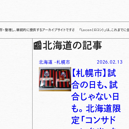
続的に提供するアーカイブサイトです
✌
「Locon（ロコン）」は、これまでに全国各地で
📰
北海道の記事
北海道
-
札幌市
2026.02.13
【札幌市】試
合の日も、試
合じゃない日
も。北海道限
定「コンサド