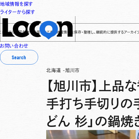
地域情報を探す
ライターから探す
全国各地で発信されてきた地域情報を保存・整理し、継続的に提供するアーカイブサイトです
✌
お問い合わせ
Search
北海道
-
旭川市
【旭川市】上品
手打ち手切りの
どん 杉」の鍋焼