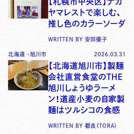
【札幌市中央区】ナガ
ヤマレストで楽しむ、
推し色のカラーソーダ
WRITTEN BY
安田優子
北海道
-
旭川市
2026.03.31
【北海道旭川市】製麺
会社直営食堂のTHE
旭川しょうゆラーメ
ン！道産小麦の自家製
麺はツルシコの食感
WRITTEN BY
都良（TORA)