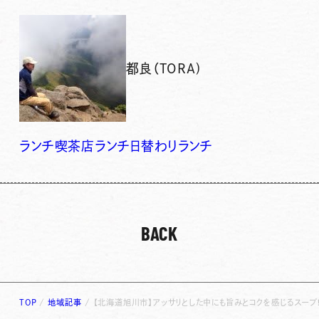
都良（TORA)
ランチ
喫茶店ランチ
日替わりランチ
BACK
TOP
/
地域記事
/
【北海道旭川市】アッサリとした中にも旨みとコクを感じるスープ！