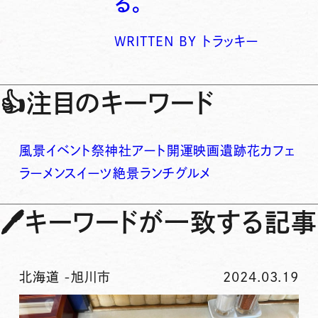
る。
WRITTEN BY
トラッキー
👍
注目のキーワード
風景
イベント
祭
神社
アート
開運
映画
遺跡
花
カフェ
ラーメン
スイーツ
絶景
ランチ
グルメ
🖊
キーワードが一致する記事
北海道
-
旭川市
2024.03.19