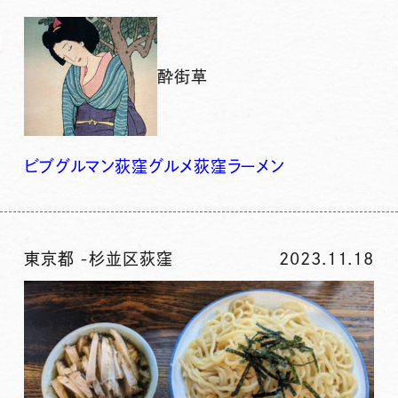
酔街草
ビブグルマン
荻窪グルメ
荻窪ラーメン
東京都
-
杉並区荻窪
2023.11.18