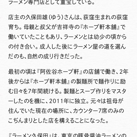
ラーメン専門店として重宝している。
店主の久保田雄（ゆう）さんは、荻窪生まれの荻窪
育ち。母親と叔父が吉祥寺の『ホープ軒本舗』で
働いていたこともあり、ラーメンとは幼少の頃から
の付き合い。成人した後にラーメン屋の道を選ん
だのも、自然の成り行きだった。
最初の頃は『阿佐谷ホープ軒』の店舗で働き、２年
後からは『ホープ軒本舗』の製麺所で麺作りに励
む日々を７年間続ける。製麺とスープ作りをマスタ
ーしたのを機に、２０１１年に独立。元々は祖母が
住んでいた現在の場所に、カウンター７席のみの
こぢんまりとした店を構えることになった。
『ラーメン久保田』は、東京の豚骨醤油ラーメンの