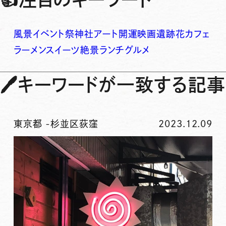
風景
イベント
祭
神社
アート
開運
映画
遺跡
花
カフェ
ラーメン
スイーツ
絶景
ランチ
グルメ
🖊
キーワードが一致する記事
東京都
-
杉並区荻窪
2023.12.09