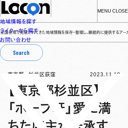
MENU
CLOSE
地域情報を探す
ライターから探す
で発信されてきた地域情報を保存・整理し、継続的に提供するアーカイブサイトで
お問い合わせ
Search
東京都
-
杉並区荻窪
2023.11.10
【東京都杉並区】
「ホープ軒」愛に満
ちた店主が伝承す