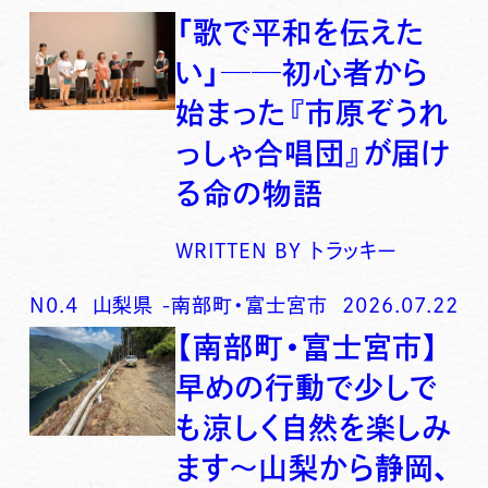
「歌で平和を伝えた
い」──初心者から
始まった『市原ぞうれ
っしゃ合唱団』が届け
る命の物語
WRITTEN BY
トラッキー
N0.
4
山梨県
-
南部町・富士宮市
2026.07.22
【南部町・富士宮市】
早めの行動で少しで
も涼しく自然を楽しみ
ます〜山梨から静岡、