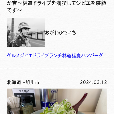
が吉〜林道ドライブを満喫してジビエを堪能
です〜
おがわひでいち
グルメ
ジビエ
ドライブ
ランチ
林道
猪鹿ハンバーグ
北海道
-
旭川市
2024.03.12