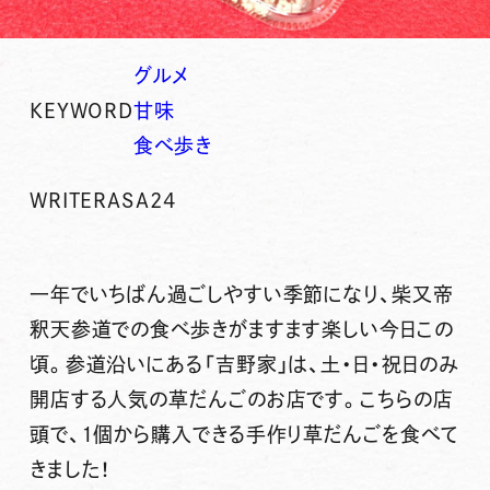
グルメ
KEYWORD
甘味
食べ歩き
WRITER
ASA24
一年でいちばん過ごしやすい季節になり、柴又帝
釈天参道での食べ歩きがますます楽しい今日この
頃。参道沿いにある
「吉野家」
は、
土・日・祝日のみ
開店
する人気の
草だんご
のお店です。こちらの店
頭で、1個から購入できる手作り草だんごを食べて
きました！