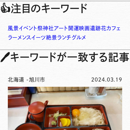
👍
注目のキーワード
風景
イベント
祭
神社
アート
開運
映画
遺跡
花
カフェ
ラーメン
スイーツ
絶景
ランチ
グルメ
🖊
キーワードが一致する記事
北海道
-
旭川市
2024.03.19