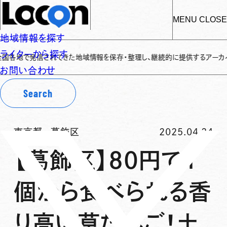
MENU
CLOSE
地域情報を探す
ライターから探す
で発信されてきた地域情報を保存・整理し、継続的に提供するアーカイブサイトで
お問い合わせ
Search
東京都
-
葛飾区
2025.04.24
【葛飾区】80円で1
個から食べられる香
り高い草だんご！土