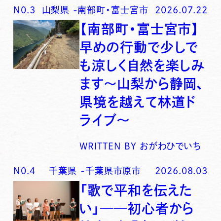
N0.
3
山梨県
-
南部町・富士宮市
2026.07.22
【南部町・富士宮市】
早めの行動で少しで
も涼しく自然を楽しみ
ます〜山梨から静岡、
県境を越えて林道ド
ライブ〜
WRITTEN BY
おがわひでいち
N0.
4
千葉県
-
千葉県市原市
2026.08.03
「歌で平和を伝えた
い」──初心者から