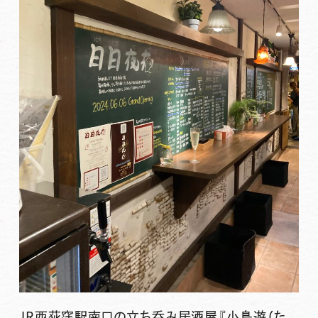
JR西荻窪駅南口の立ち呑み居酒屋『小鳥遊（た