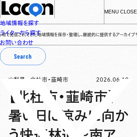
MENU
CLOSE
地域情報を探す
ライターから探す
されてきた地域情報を保存・整理し、継続的に提供するアーカイブサイトです
✌
お問い合わせ
Search
山梨県
-
北杜市・韮崎市
2026.06.10
【北杜市・韮崎市】
暑い日に涼みに向か
う快適林道〜南ア