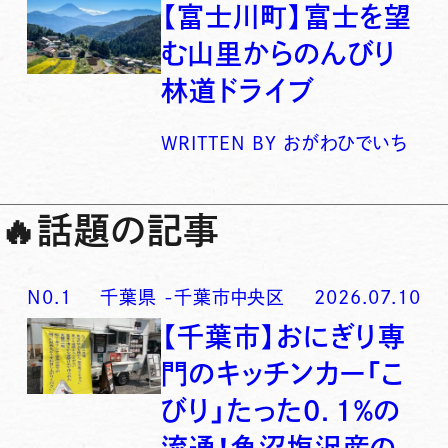
【富士川町】富士を望
む山里からのんびり
林道ドライブ
WRITTEN BY
おがわひでいち
🔥
話題の記事
N0.
1
千葉県
-
千葉市中央区
2026.07.10
【千葉市】おにぎり専
門のキッチンカー「こ
びり」たった0．1％の
流通！魚沼塩沢産の