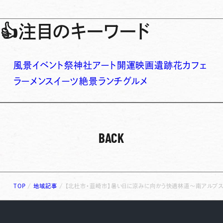
👍
注目のキーワード
風景
イベント
祭
神社
アート
開運
映画
遺跡
花
カフェ
ラーメン
スイーツ
絶景
ランチ
グルメ
BACK
TOP
/
地域記事
/
【北杜市・韮崎市】暑い日に涼みに向かう快適林道〜南アルプス