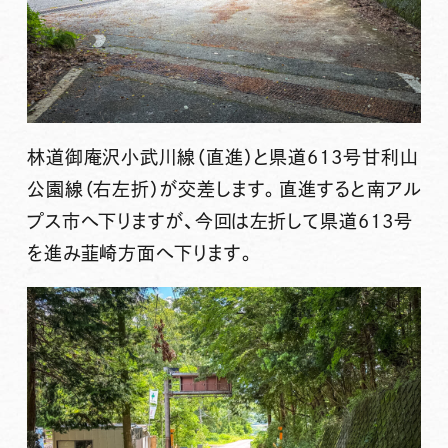
林道御庵沢小武川線（直進）と県道613号甘利山
公園線（右左折）が交差します。直進すると南アル
プス市へ下りますが、今回は左折して県道613号
を進み韮崎方面へ下ります。