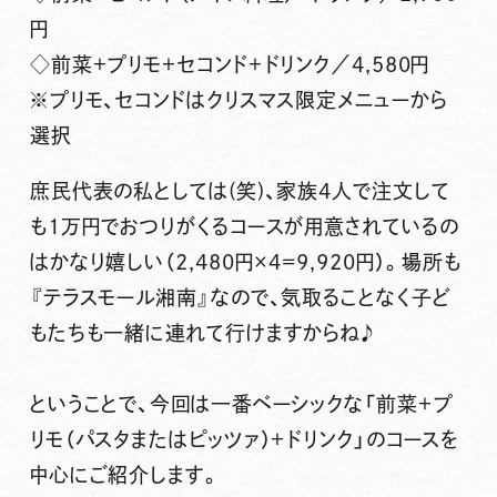
円
◇前菜＋プリモ＋セコンド＋ドリンク／4,580円
※プリモ、セコンドはクリスマス限定メニューから
選択
庶民代表の私としては(笑)、家族4人で注文して
も1万円でおつりがくるコースが用意されているの
はかなり嬉しい（2,480円×4=9,920円）。場所も
『テラスモール湘南』なので、気取ることなく子ど
もたちも一緒に連れて行けますからね♪
ということで、今回は
一番ベーシックな「前菜＋プ
リモ（パスタまたはピッツァ）＋ドリンク」のコースを
中心にご紹介
します。