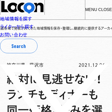
MENU
CLOSE
地域情報を探す
ライターから探す
信されてきた地域情報を保存・整理し、継続的に提供するアーカイブサイトです
✌
お問い合わせ
Search
神奈川県
-
藤沢市
2021.12.06
絶対に見逃せない！
ランチもディナーも
同一価格、好みを選