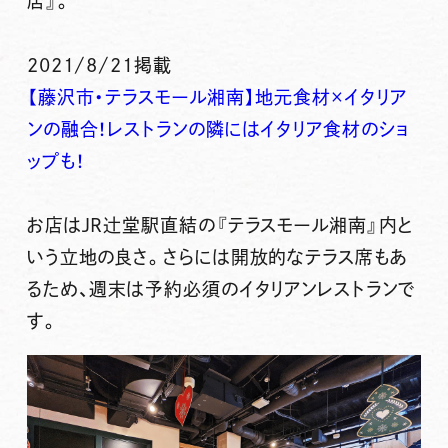
店』。
2021/8/21掲載
【藤沢市・テラスモール湘南】地元食材×イタリア
ンの融合！レストランの隣にはイタリア食材のショ
ップも！
お店は
JR辻堂駅直結の『テラスモール湘南』内と
いう立地の良さ。
さらには
開放的なテラス席
もあ
るため、
週末は予約必須のイタリアンレストラン
で
す。