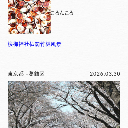
ころんころ
桜
梅
神社仏閣
竹林
風景
東京都
-
葛飾区
2026.03.30