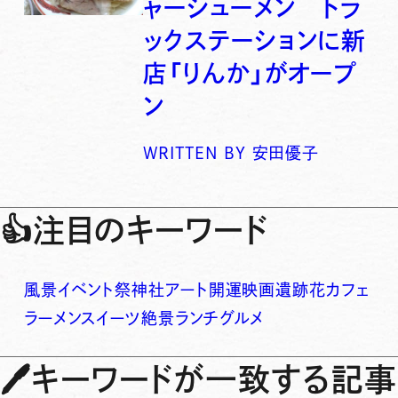
ャーシューメン トラ
ックステーションに新
店「りんか」がオープ
ン
WRITTEN BY
安田優子
👍
注目のキーワード
風景
イベント
祭
神社
アート
開運
映画
遺跡
花
カフェ
ラーメン
スイーツ
絶景
ランチ
グルメ
🖊
キーワードが一致する記事