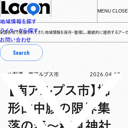
MENU
CLOSE
地域情報を探す
ライターから探す
で発信されてきた地域情報を保存・整理し、継続的に提供するアーカイブサイトで
お問い合わせ
Search
山梨県
-
南アルプス市
2026.04.12
【南アルプス市】櫛
形山中腹の限界集
落の春〜穂見神社