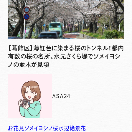
【葛飾区】薄紅色に染まる桜のトンネル！都内
有数の桜の名所、水元さくら堤でソメイヨシ
ノの並木が見頃
ASA24
お花見
ソメイヨシノ
桜
水辺
絶景
花