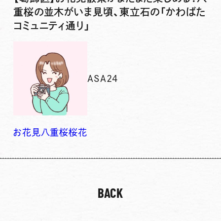
重桜の並木がいま見頃、東立石の「かわばた
コミュニティ通り」
ASA24
お花見
八重桜
桜
花
BACK