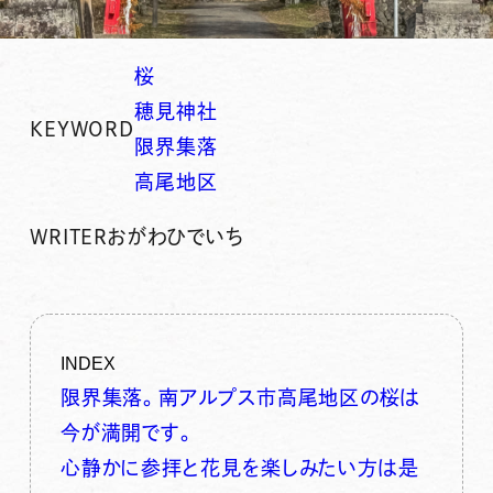
桜
穂見神社
KEYWORD
限界集落
高尾地区
WRITER
おがわひでいち
INDEX
限界集落。南アルプス市高尾地区の桜は
今が満開です。
心静かに参拝と花見を楽しみたい方は是