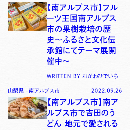
【南アルプス市】フル
ーツ王国南アルプス
市の果樹栽培の歴
史〜ふるさと文化伝
承館にてテーマ展開
催中〜
WRITTEN BY
おがわひでいち
山梨県
-
南アルプス市
2022.09.26
【南アルプス市】南ア
ルプス市で吉田のう
どん 地元で愛される