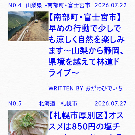
N0.
4
山梨県
-
南部町・富士宮市
2026.07.22
【南部町・富士宮市】
早めの行動で少しで
も涼しく自然を楽しみ
ます〜山梨から静岡、
県境を越えて林道ド
ライブ〜
WRITTEN BY
おがわひでいち
N0.
5
北海道
-
札幌市
2026.07.27
【札幌市厚別区】オス
スメは850円の塩チ