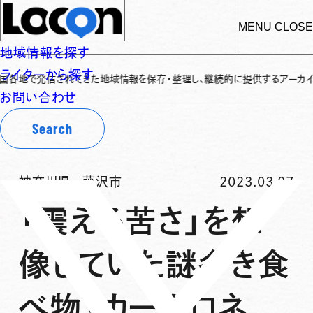
MENU
CLOSE
地域情報を探す
ライターから探す
発信されてきた地域情報を保存・整理し、継続的に提供するアーカイブサイトです
お問い合わせ
Search
神奈川県
-
藤沢市
2023.03.07
「震える苦さ」を想
像していた謎多き食
べ物「カーボロネ