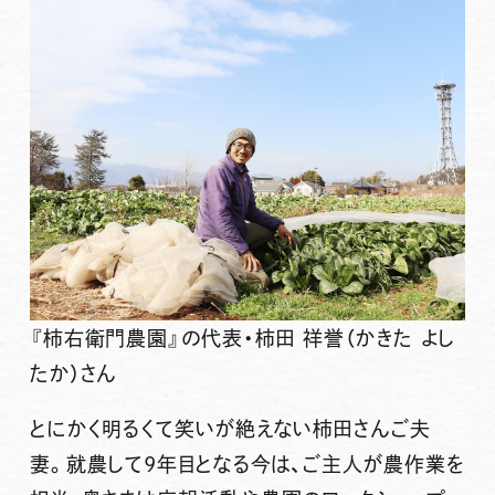
『柿右衛門農園』の代表・柿田 祥誉（かきた よし
たか）さん
とにかく明るくて笑いが絶えない柿田さんご夫
妻。就農して9年目となる今は、ご主人が農作業を