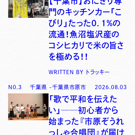
【千葉市】おにぎり専
門のキッチンカー「こ
びり」たった0．1％の
流通！魚沼塩沢産の
コシヒカリで米の旨さ
を極める！！
WRITTEN BY
トラッキー
N0.
3
千葉県
-
千葉県市原市
2026.08.03
「歌で平和を伝えた
い」──初心者から
始まった『市原ぞうれ
っしゃ合唱団』が届け