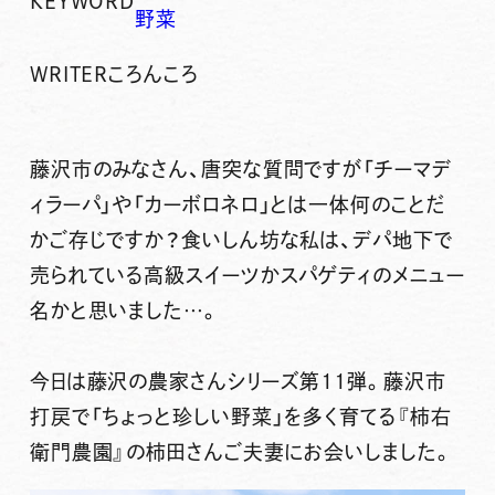
KEYWORD
野菜
WRITER
ころんころ
藤沢市のみなさん、唐突な質問ですが
「チーマデ
ィラーパ」
や
「カーボロネロ」
とは一体何のことだ
かご存じですか？食いしん坊な私は、デパ地下で
売られている高級スイーツかスパゲティのメニュー
名かと思いました…。
今日は藤沢の農家さんシリーズ第11弾。藤沢市
打戻で
「ちょっと珍しい野菜」
を多く育てる
『柿右
衛門農園』
の柿田さんご夫妻にお会いしました。