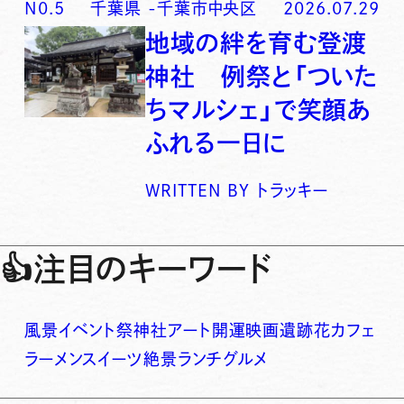
N0.
5
千葉県
-
千葉市中央区
2026.07.29
地域の絆を育む登渡
神社 例祭と「ついた
ちマルシェ」で笑顔あ
ふれる一日に
WRITTEN BY
トラッキー
👍
注目のキーワード
風景
イベント
祭
神社
アート
開運
映画
遺跡
花
カフェ
ラーメン
スイーツ
絶景
ランチ
グルメ