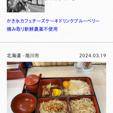
かき氷
カフェ
チーズケーキ
ドリンク
ブルーベリー
摘み取り
新鮮
農薬不使用
北海道
-
旭川市
2024.03.19