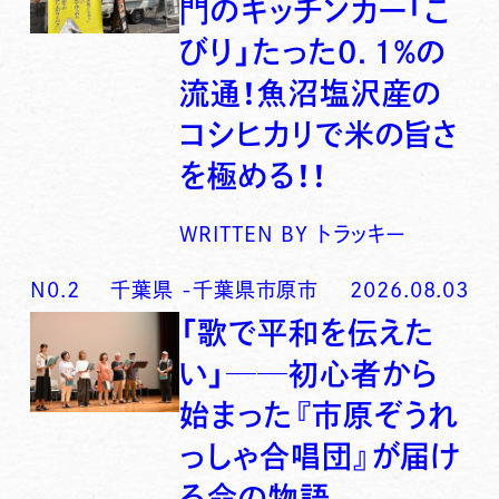
門のキッチンカー「こ
びり」たった0．1％の
流通！魚沼塩沢産の
コシヒカリで米の旨さ
を極める！！
WRITTEN BY
トラッキー
N0.
2
千葉県
-
千葉県市原市
2026.08.03
「歌で平和を伝えた
い」──初心者から
始まった『市原ぞうれ
っしゃ合唱団』が届け
る命の物語