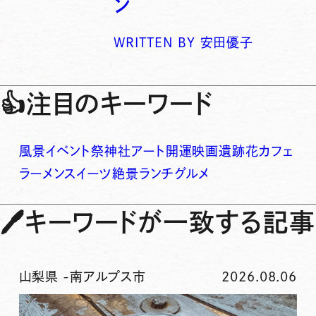
ン
WRITTEN BY
安田優子
👍
注目のキーワード
風景
イベント
祭
神社
アート
開運
映画
遺跡
花
カフェ
ラーメン
スイーツ
絶景
ランチ
グルメ
🖊
キーワードが一致する記事
山梨県
-
南アルプス市
2026.08.06