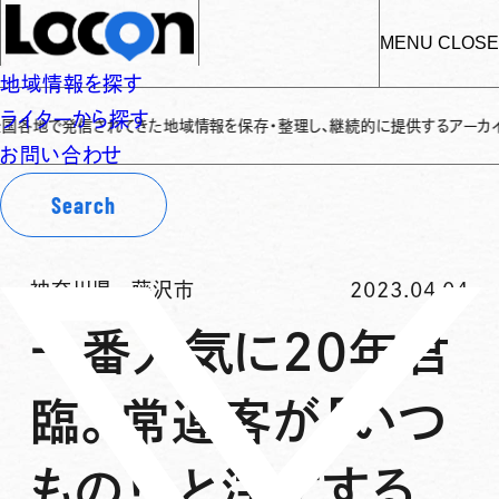
MENU
CLOSE
地域情報を探す
ライターから探す
発信されてきた地域情報を保存・整理し、継続的に提供するアーカイブサイトです
お問い合わせ
Search
神奈川県
-
藤沢市
2023.04.04
一番人気に20年君
臨。常連客が「いつ
もの！」と注文する