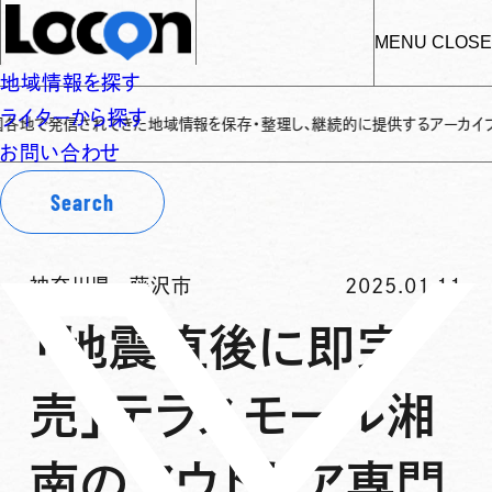
MENU
CLOSE
地域情報を探す
ライターから探す
信されてきた地域情報を保存・整理し、継続的に提供するアーカイブサイトです
✌
お問い合わせ
Search
神奈川県
-
藤沢市
2025.01.11
「地震直後に即完
売」テラスモール湘
南のアウトドア専門