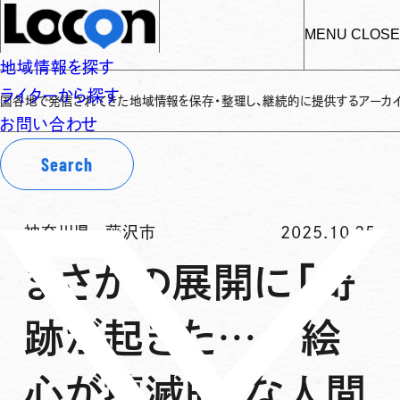
MENU
CLOSE
地域情報を探す
ライターから探す
信されてきた地域情報を保存・整理し、継続的に提供するアーカイブサイトです
✌
お問い合わせ
Search
神奈川県
-
藤沢市
2025.10.25
まさかの展開に「奇
跡が起きた…」“絵
心が壊滅的”な人間