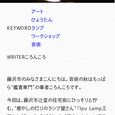
アート
ひょうたん
KEYWORD
ランプ
ワークショップ
芸術
WRITER
ころんころ
藤沢市のみなさまこんにちは。芸術の秋はもっぱ
ら“鑑賞専門”の筆者ころんころです。
今回は、藤沢市辻堂の住宅街にひっそりと佇
む、
“癒やしの灯りのランプ屋さん”『Ipu Lamp工