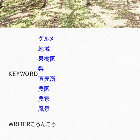
グルメ
地域
果樹園
梨
KEYWORD
直売所
農園
農家
風景
WRITER
ころんころ