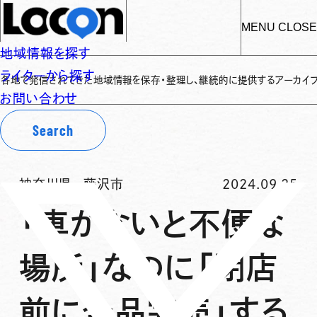
MENU
CLOSE
地域情報を探す
ライターから探す
信されてきた地域情報を保存・整理し、継続的に提供するアーカイブサイトです
✌
お問い合わせ
Search
神奈川県
-
藤沢市
2024.09.25
「車がないと不便な
場所」なのに「閉店
前に全品完売」する