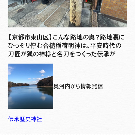
【京都市東山区】こんな路地の奥？路地裏に
ひっそり佇む合槌稲荷明神は、平安時代の
刀匠が狐の神様と名刀をつくった伝承が
奥河内から情報発信
伝承
歴史
神社