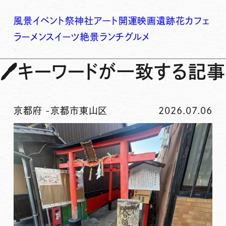
風景
イベント
祭
神社
アート
開運
映画
遺跡
花
カフェ
ラーメン
スイーツ
絶景
ランチ
グルメ
🖊
キーワードが一致する記事
京都府
-
京都市東山区
2026.07.06