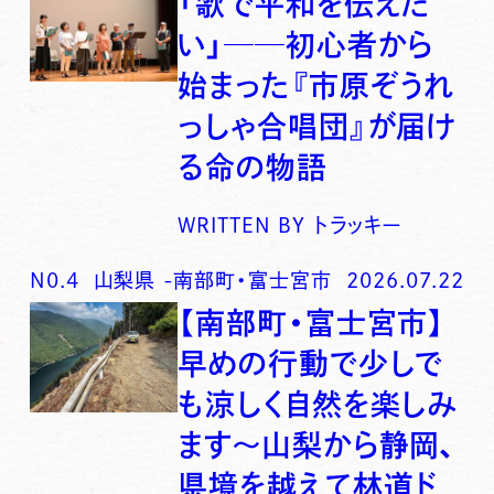
「歌で平和を伝えた
い」──初心者から
始まった『市原ぞうれ
っしゃ合唱団』が届け
る命の物語
WRITTEN BY
トラッキー
N0.
4
山梨県
-
南部町・富士宮市
2026.07.22
【南部町・富士宮市】
早めの行動で少しで
も涼しく自然を楽しみ
ます〜山梨から静岡、
県境を越えて林道ド