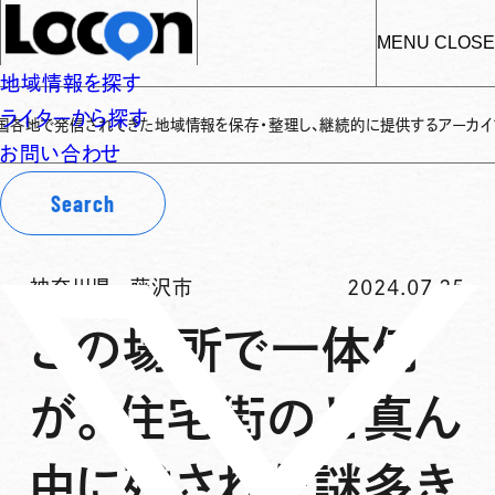
MENU
CLOSE
地域情報を探す
ライターから探す
発信されてきた地域情報を保存・整理し、継続的に提供するアーカイブサイトです
お問い合わせ
Search
神奈川県
-
藤沢市
2024.07.25
この場所で一体何
が。住宅街のど真ん
中に残された謎多き