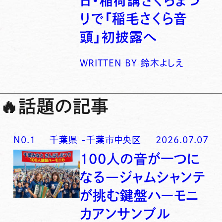
日・稲荷講さくらまつ
りで「稲毛さくら音
頭」初披露へ
WRITTEN BY
鈴木よしえ
🔥
話題の記事
N0.
1
千葉県
-
千葉市中央区
2026.07.07
100人の音が一つに
なる―ジャムシャンテ
が挑む鍵盤ハーモニ
カアンサンブル