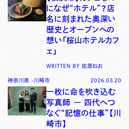
になぜ“ホテル”？店
名に刻まれた奥深い
歴史とオープンへの
想い「桜山ホテルカフ
ェ」
WRITTEN BY
佐原ねお
神奈川県
-
川崎市
2026.03.20
一枚に命を吹き込む
写真師 ― 四代へつ
なぐ“記憶の仕事”【川
崎市】