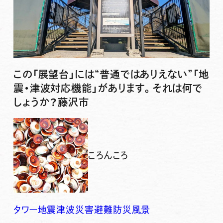
この「展望台」には“普通ではありえない”「地
震・津波対応機能」があります。それは何で
しょうか？藤沢市
ころんころ
タワー
地震
津波
災害
避難
防災
風景