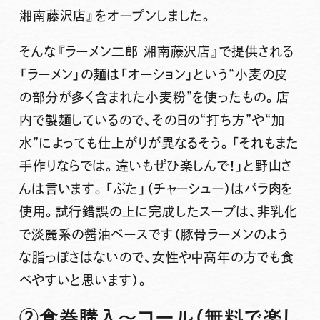
湘南藤沢店』をオープンしました。
そんな『ラーメン二郎 湘南藤沢店』で提供される
「ラーメン」の麺は「オーション」という“小麦の皮
の部分が多く含まれた小麦粉”を使ったもの
。店
内で製麺しているので、その日の“打ち方”や“加
水”によっても仕上がりが異なるそう。「それもまた
手作りならでは。違いもぜひ楽しんで！」と野山さ
んは言います。
「ぶた」（チャーシュー）はバラ肉を
使用
。試行錯誤の上に完成した
スープは、非乳化
で淡麗系の醤油ベース
です（豚骨ラーメンのよう
な脂っぽさはないので、女性や中高年の方でも食
べやすいと思います）。
②食券購入～コール（無料で楽し