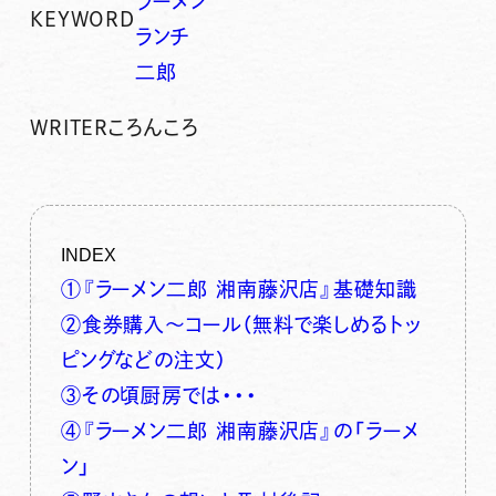
ラーメン
KEYWORD
ランチ
二郎
WRITER
ころんころ
INDEX
①『ラーメン二郎 湘南藤沢店』基礎知識
②食券購入～コール（無料で楽しめるトッ
ピングなどの注文）
③その頃厨房では・・・
④『ラーメン二郎 湘南藤沢店』の「ラーメ
ン」