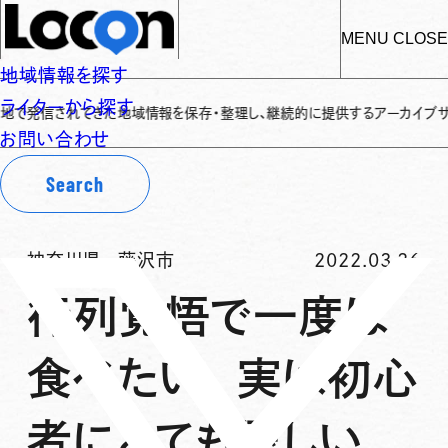
MENU
CLOSE
地域情報を探す
ライターから探す
きた地域情報を保存・整理し、継続的に提供するアーカイブサイトです
✌
「L
お問い合わせ
Search
神奈川県
-
藤沢市
2022.03.26
行列覚悟で一度は
食べたい。実は初心
者にとても優しい