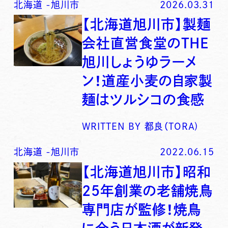
北海道
-
旭川市
2026.03.31
【北海道旭川市】製麺
会社直営食堂のTHE
旭川しょうゆラーメ
ン！道産小麦の自家製
麺はツルシコの食感
WRITTEN BY
都良（TORA)
北海道
-
旭川市
2022.06.15
【北海道旭川市】昭和
25年創業の老舗焼鳥
専門店が監修！焼鳥