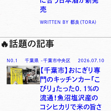
に合う日本酒が新発
売
WRITTEN BY
都良（TORA)
🔥
話題の記事
N0.
1
千葉県
-
千葉市中央区
2026.07.10
【千葉市】おにぎり専
門のキッチンカー「こ
びり」たった0．1％の
流通！魚沼塩沢産の
コシヒカリで米の旨さ