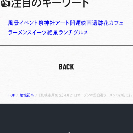
👍
注目のキーワード
風景
イベント
祭
神社
アート
開運
映画
遺跡
花
カフェ
ラーメン
スイーツ
絶景
ランチ
グルメ
BACK
TOP
/
地域記事
/
【札幌市厚別区】4月２１日オープンの鶏白湯ラーメンのお店に行