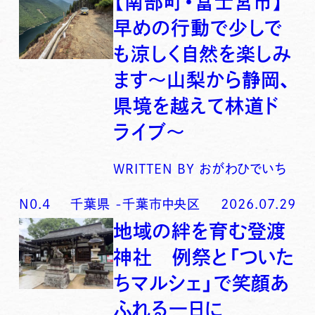
【南部町・富士宮市】
早めの行動で少しで
も涼しく自然を楽しみ
ます〜山梨から静岡、
県境を越えて林道ド
ライブ〜
WRITTEN BY
おがわひでいち
N0.
4
千葉県
-
千葉市中央区
2026.07.29
地域の絆を育む登渡
神社 例祭と「ついた
ちマルシェ」で笑顔あ
ふれる一日に