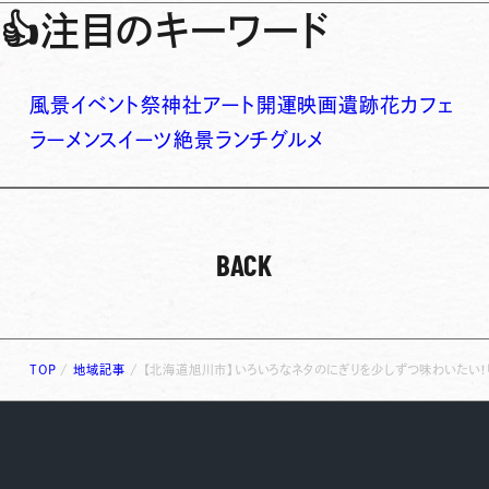
👍
注目のキーワード
風景
イベント
祭
神社
アート
開運
映画
遺跡
花
カフェ
ラーメン
スイーツ
絶景
ランチ
グルメ
BACK
TOP
/
地域記事
/
【北海道旭川市】いろいろなネタのにぎりを少しずつ味わいたい！