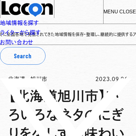
MENU
CLOSE
地域情報を探す
ライターから探す
国各地で発信されてきた地域情報を保存・整理し、継続的に提供するアーカイブサ
お問い合わせ
Search
北海道
-
旭川市
2023.09.06
【北海道旭川市】い
ろいろなネタのにぎ
りを少しずつ味わい