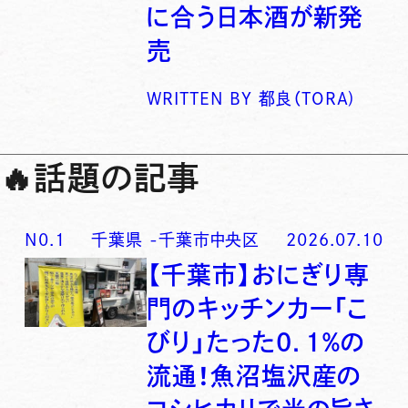
に合う日本酒が新発
売
WRITTEN BY
都良（TORA)
🔥
話題の記事
N0.
1
千葉県
-
千葉市中央区
2026.07.10
【千葉市】おにぎり専
門のキッチンカー「こ
びり」たった0．1％の
流通！魚沼塩沢産の