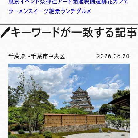
風景
イベント
祭
神社
アート
開運
映画
遺跡
花
カフェ
ラーメン
スイーツ
絶景
ランチ
グルメ
🖊
キーワードが一致する記事
千葉県
-
千葉市中央区
2026.06.20