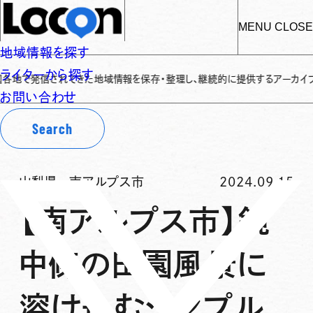
MENU
CLOSE
地域情報を探す
ライターから探す
発信されてきた地域情報を保存・整理し、継続的に提供するアーカイブサイトです
✌
お問い合わせ
Search
山梨県
-
南アルプス市
2024.09.15
【南アルプス市】鏡
中條の田園風景に
溶け込むシンプル