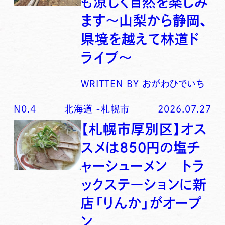
も涼しく自然を楽しみ
ます〜山梨から静岡、
県境を越えて林道ド
ライブ〜
WRITTEN BY
おがわひでいち
N0.
4
北海道
-
札幌市
2026.07.27
【札幌市厚別区】オス
スメは850円の塩チ
ャーシューメン トラ
ックステーションに新
店「りんか」がオープ
ン