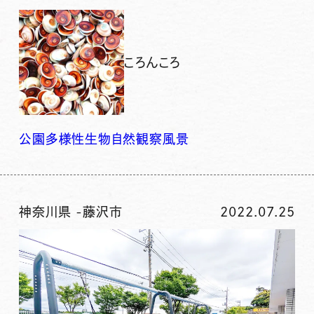
ころんころ
公園
多様性
生物
自然
観察
風景
神奈川県
-
藤沢市
2022.07.25