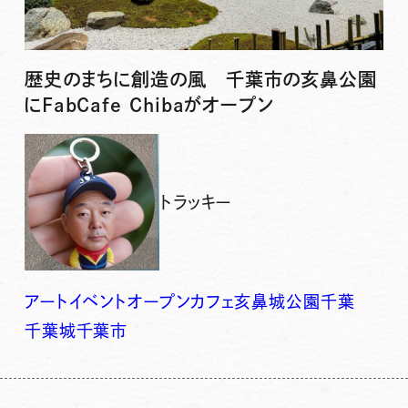
歴史のまちに創造の風 千葉市の亥鼻公園
にFabCafe Chibaがオープン
トラッキー
アート
イベント
オープン
カフェ
亥鼻城
公園
千葉
千葉城
千葉市