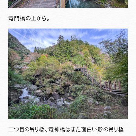
竜門橋の上から。
二つ目の吊り橋、竜神橋はまた面白い形の吊り橋