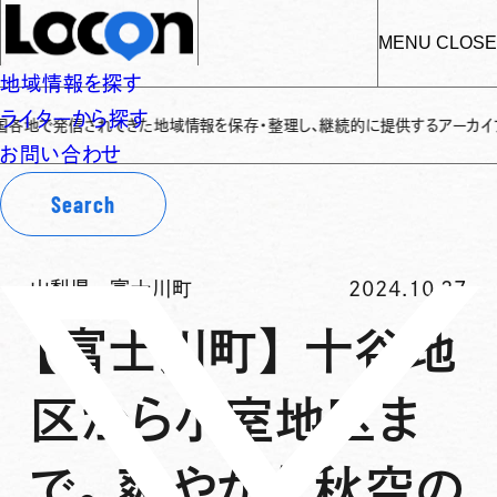
MENU
CLOSE
地域情報を探す
ライターから探す
発信されてきた地域情報を保存・整理し、継続的に提供するアーカイブサイトです
✌
お問い合わせ
Search
山梨県
-
富士川町
2024.10.27
【富士川町】 十谷地
区から小室地区ま
で。爽やかな秋空の