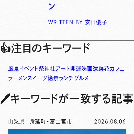
ン
WRITTEN BY
安田優子
👍
注目のキーワード
風景
イベント
祭
神社
アート
開運
映画
遺跡
花
カフェ
ラーメン
スイーツ
絶景
ランチ
グルメ
🖊
キーワードが一致する記事
山梨県
-
身延町・富士宮市
2026.08.06