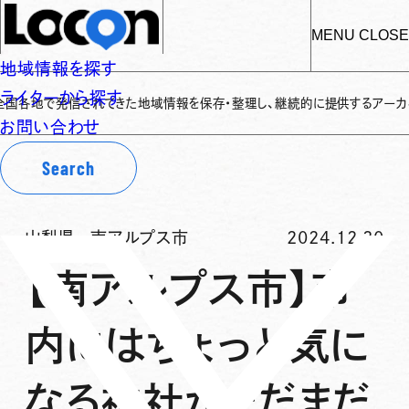
MENU
CLOSE
地域情報を探す
ライターから探す
発信されてきた地域情報を保存・整理し、継続的に提供するアーカイブサイトです
お問い合わせ
Search
山梨県
-
南アルプス市
2024.12.30
【南アルプス市】市
内にはちょっと気に
なる神社がまだまだ