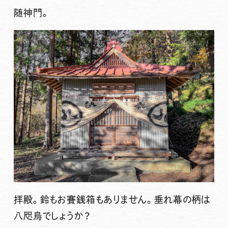
随神門。
拝殿。鈴もお賽銭箱もありません。垂れ幕の柄は
八咫烏でしょうか？