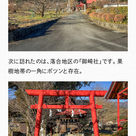
次に訪れたのは、落合地区の
「御崎社」
です。果
樹地帯の一角にポツンと存在。