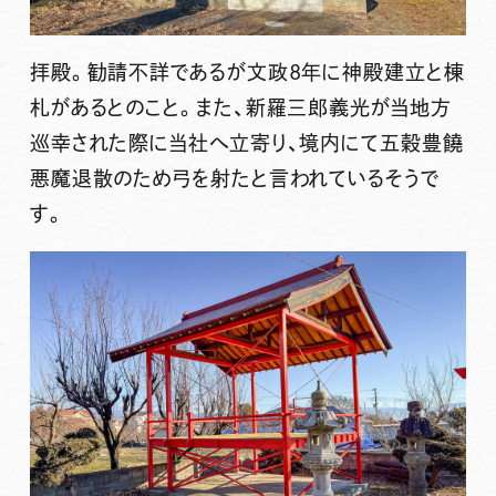
拝殿。勧請不詳であるが文政8年に神殿建立と棟
札があるとのこと。また、新羅三郎義光が当地方
巡幸された際に当社へ立寄り、境内にて五穀豊饒
悪魔退散のため弓を射たと言われているそうで
す。