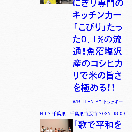
にぎり専門の
キッチンカー
「こびり」たっ
た0．1％の流
通！魚沼塩沢
産のコシヒカ
リで米の旨さ
を極める！！
WRITTEN BY
トラッキー
N0.
2
千葉県
-
千葉県市原市
2026.08.03
「歌で平和を