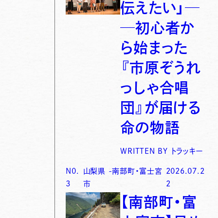
伝えたい」─
─初心者か
ら始まった
『市原ぞうれ
っしゃ合唱
団』が届ける
命の物語
WRITTEN BY
トラッキー
N0.
山梨県
-
南部町・富士宮
2026.07.2
3
市
2
【南部町・富