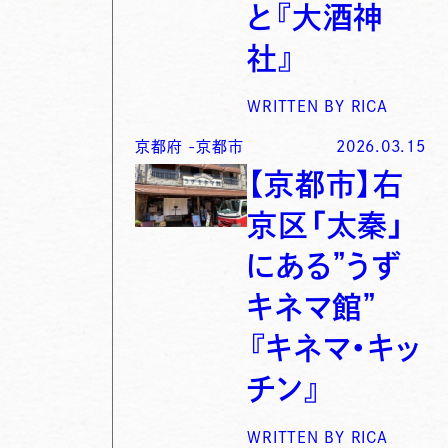
と『大酒神
社』
WRITTEN BY
RICA
京都府
-
京都市
2026.03.15
【京都市】右
京区「太秦」
にある”うず
キネマ館”
『キネマ・キッ
チン』
WRITTEN BY
RICA