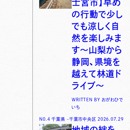
士宮市】早め
の行動で少し
でも涼しく自
然を楽しみま
す〜山梨から
静岡、県境を
越えて林道ド
ライブ〜
WRITTEN BY
おがわひで
いち
N0.
4
千葉県
-
千葉市中央区
2026.07.29
地域の絆を