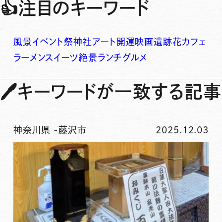
👍
注目のキーワード
風景
イベント
祭
神社
アート
開運
映画
遺跡
花
カフェ
ラーメン
スイーツ
絶景
ランチ
グルメ
🖊
キーワードが一致する記事
神奈川県
-
藤沢市
2025.12.03