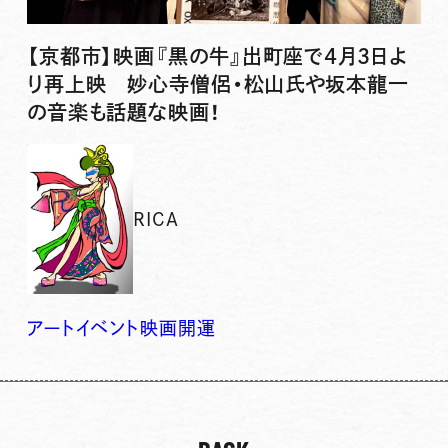
【京都市】映画『黒の牛』出町座で4月3日よ
り再上映 妙心寺僧侶・松山氏や坂本龍一
の音楽も話題な映画！
RICA
アート
イベント
映画
開運