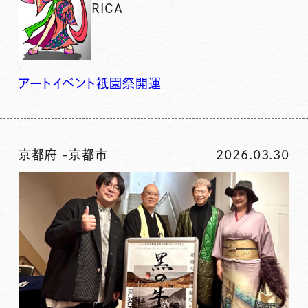
RICA
アート
イベント
祇園
祭
開運
京都府
-
京都市
2026.03.30