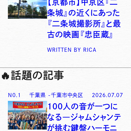
【京都市】中京区『二
条城』の近くにあった
『二条城撮影所』と最
古の映画『忠臣蔵』
WRITTEN BY
RICA
🔥
話題の記事
N0.
1
千葉県
-
千葉市中央区
2026.07.07
100人の音が一つに
なる―ジャムシャンテ
が挑む鍵盤ハーモニ