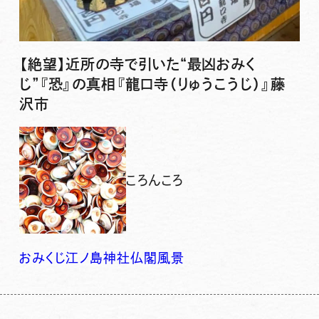
【絶望】近所の寺で引いた“最凶おみく
じ”『恐』の真相『龍口寺（りゅうこうじ）』藤
沢市
ころんころ
おみくじ
江ノ島
神社仏閣
風景