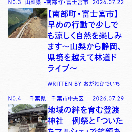
N0.
3
山梨県
-
南部町・富士宮市
2026.07.22
【南部町・富士宮市】
早めの行動で少しで
も涼しく自然を楽しみ
ます〜山梨から静岡、
県境を越えて林道ド
ライブ〜
WRITTEN BY
おがわひでいち
N0.
4
千葉県
-
千葉市中央区
2026.07.29
地域の絆を育む登渡
神社 例祭と「ついた
ちマルシェ」で笑顔あ