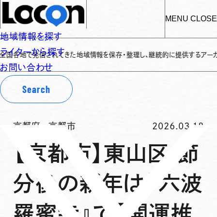
MENU
CLOSE
地域情報を探す
ライターから探す
国各地で発信されてきた地域情報を保存・整理し、継続的に提供するアーカイブサイ
お問い合わせ
Search
京都府
-
京都市
2026.03.18
【京都市】東山区 節
分後の新年は『六波
羅蜜寺』で「開運推