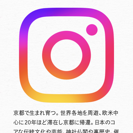
京都で生まれ育つ。世界各地を周遊、欧米中
心に20年ほど滞在し京都に帰還。日本のコ
アな伝統文化や芸能、神社仏閣や裏歴史、催