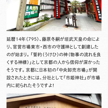
延暦14年（795）、藤原冬嗣が垣武天皇の命によ
り、官営市場東市・西市の守護神として創建した
のが始まり。「誓約（うけひ）の神（物事の流れを良
くする神様）」として京都の人から信仰が深かった
そうです。京都に
日本初の「中央卸売市場」
が開
設されたときには、分社として「市姫神社」が市場
内に祀られたそうですよ！