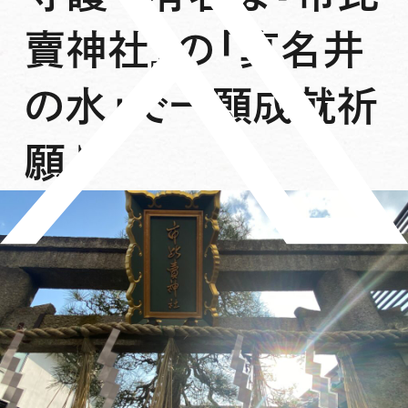
賣神社』の「真名井
の水」で一願成就祈
願♪