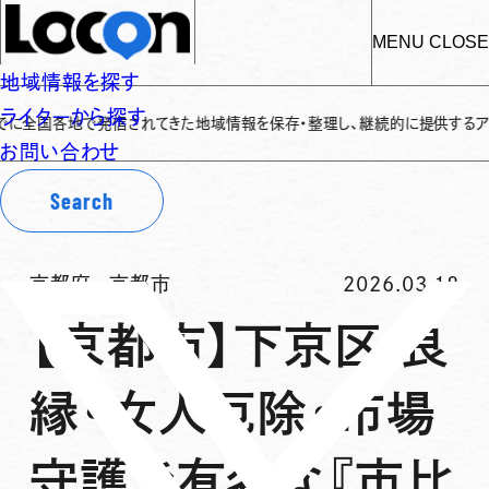
MENU
CLOSE
地域情報を探す
ライターから探す
全国各地で発信されてきた地域情報を保存・整理し、継続的に提供するアーカイブサ
お問い合わせ
Search
京都府
-
京都市
2026.03.18
【京都市】下京区 良
縁・女人厄除・市場
守護で有名な『市比