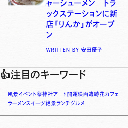
ャーシューメン トラ
ックステーションに新
店「りんか」がオープ
ン
WRITTEN BY
安田優子
👍
注目のキーワード
風景
イベント
祭
神社
アート
開運
映画
遺跡
花
カフェ
ラーメン
スイーツ
絶景
ランチ
グルメ