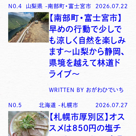
N0.
4
山梨県
-
南部町・富士宮市
2026.07.22
【南部町・富士宮市】
早めの行動で少しで
も涼しく自然を楽しみ
ます〜山梨から静岡、
県境を越えて林道ド
ライブ〜
WRITTEN BY
おがわひでいち
N0.
5
北海道
-
札幌市
2026.07.27
【札幌市厚別区】オス
スメは850円の塩チ