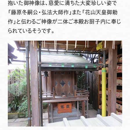
抱いた御神像は、慈愛に満ちた大変珍しい姿で
「
藤原冬嗣公・弘法大師作
」また「
花山天皇御勅
作
」と伝わるご神像が二体ご本殿お厨子内に奉じ
られているそうです。