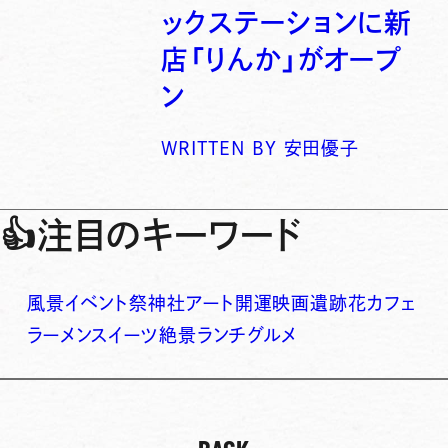
ックステーションに新
店「りんか」がオープ
ン
WRITTEN BY
安田優子
👍
注目のキーワード
風景
イベント
祭
神社
アート
開運
映画
遺跡
花
カフェ
ラーメン
スイーツ
絶景
ランチ
グルメ