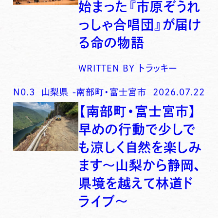
始まった『市原ぞうれ
っしゃ合唱団』が届け
る命の物語
WRITTEN BY
トラッキー
N0.
3
山梨県
-
南部町・富士宮市
2026.07.22
【南部町・富士宮市】
早めの行動で少しで
も涼しく自然を楽しみ
ます〜山梨から静岡、
県境を越えて林道ド
ライブ〜