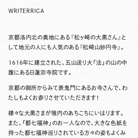
WRITER
RICA
京都洛内北の奥地にある『松ヶ崎の大黒さん』と
して地元の人にも人気のある『松崎山妙円寺』。
1616年に建立された、五山送り火「
法
」の山の中
腹にある日蓮宗寺院です。
京都の御所からみて表鬼門にあるお寺さんで、わ
たしもよくお参りさせていただきます！
様々な大黒さまが境内のあちこちにいはります。
また、「
都七福神
」のお一人なので、大きな色紙を
持った都七福神巡りされている方々の姿もよくみ