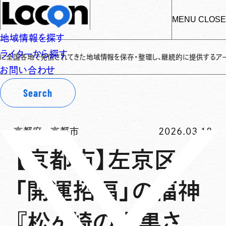
MENU
CLOSE
地域情報を探す
ライターから探す
国各地で発信されてきた地域情報を保存・整理し、継続的に提供するアーカイブサ
お問い合わせ
Search
京都府
-
京都市
2026.03.18
【京都市】左京区
「開運招福」の福神
『松ヶ崎の大黒さ