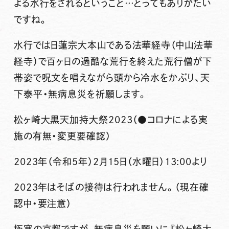
よる水行をされるということ…とってもありがたい
ですね。
水行では日蓮宗大本山である法華経寺（中山法華
経寺）で百ヶ日の過酷な荒行を終えた荒行僧が下
帯姿で呪文を唱えながら頭から冷水をかぶり、天
下泰平・無病息災を祈願します。
松ヶ崎大黒天加持大祭2023（●コロナによる実
施の有無・変更要確認）
2023年（令和5年）2月15日（水曜日）13:00より
2023年はそばの接待は行われません。（現在確
認中・要注意）
極寒の京都ですが、無病息災を願いに『松ヶ崎大