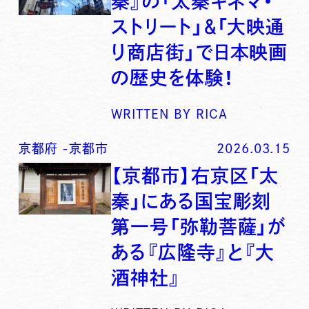
秦』の「太秦キネマ・
ストリート」＆「大映通
り商店街」で日本映画
の歴史を体験！
WRITTEN BY
RICA
京都府
-
京都市
2026.03.15
【京都市】右京区「太
秦」にある国宝彫刻
第一号「弥勒菩薩」が
ある『広隆寺』と『大
酒神社』