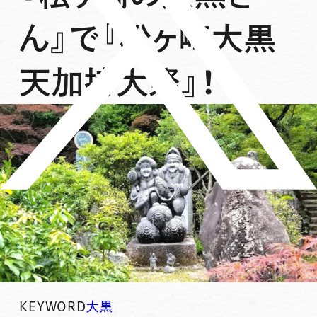
ん』で『松ヶ崎大黒
天加持大祭』！
KEYWORD
大黒