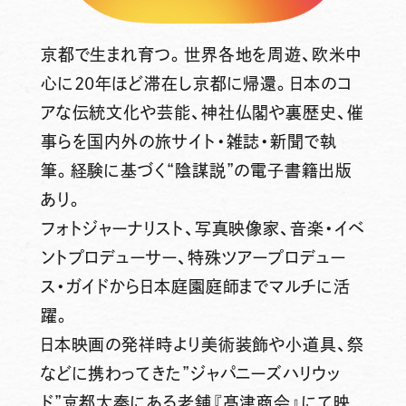
京都で生まれ育つ。世界各地を周遊、欧米中
心に20年ほど滞在し京都に帰還。日本のコ
アな伝統文化や芸能、神社仏閣や裏歴史、催
事らを国内外の旅サイト・雑誌・新聞で執
筆。経験に基づく“陰謀説”の電子書籍出版
あり。
フォトジャーナリスト、写真映像家、音楽・イベ
ントプロデューサー、特殊ツアープロデュー
ス・ガイドから日本庭園庭師までマルチに活
躍。
日本映画の発祥時より美術装飾や小道具、祭
などに携わってきた”ジャパニーズハリウッ
ド”京都太秦にある老舗『髙津商会』にて映