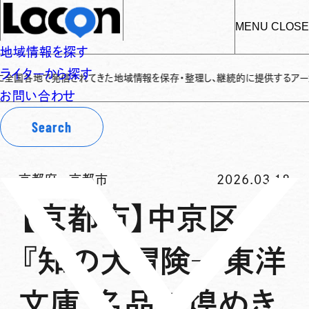
MENU
CLOSE
地域情報を探す
ライターから探す
国各地で発信されてきた地域情報を保存・整理し、継続的に提供するアーカイブサイ
お問い合わせ
Search
京都府
-
京都市
2026.03.18
【京都市】中京区
『知の大冒険─東洋
文庫 名品の煌めき