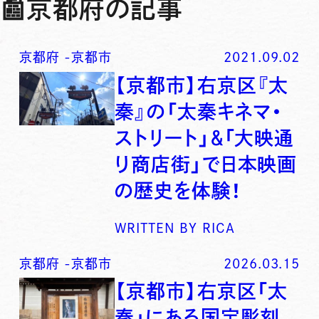
📰
京都府の記事
京都府
-
京都市
2021.09.02
【京都市】右京区『太
秦』の「太秦キネマ・
ストリート」＆「大映通
り商店街」で日本映画
の歴史を体験！
WRITTEN BY
RICA
京都府
-
京都市
2026.03.15
【京都市】右京区「太
秦」にある国宝彫刻