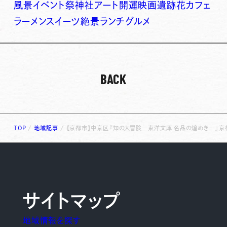
風景
イベント
祭
神社
アート
開運
映画
遺跡
花
カフェ
ラーメン
スイーツ
絶景
ランチ
グルメ
BACK
TOP
/
地域記事
/
【京都市】中京区『知の大冒険─東洋文庫 名品の煌めき─』京
サイトマップ
地域情報を探す