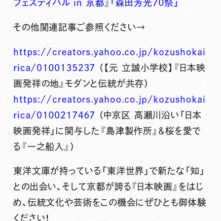
フェスティバル in 京都』「森田芳光70祭」
その他関連記事ご参照ください→
https://creators.yahoo.co.jp/kozushokai
rica/0100135237
（【元 立誠小学校】『日本映
画発祥の地』モダンと伝統が共存）
https://creators.yahoo.co.jp/kozushokai
rica/0100217467
（中京区 高瀬川沿い「日本
映画発祥」に関与した『島津製作所』＆桜を愛で
る『一之船入』）
東洋文庫が持っている「東洋世界」で新たな「知」
との出会い、そして京都が誇る『日本映画』をはじ
め、伝統文化や芸術をこの機会にぜひとも御体験
ください！