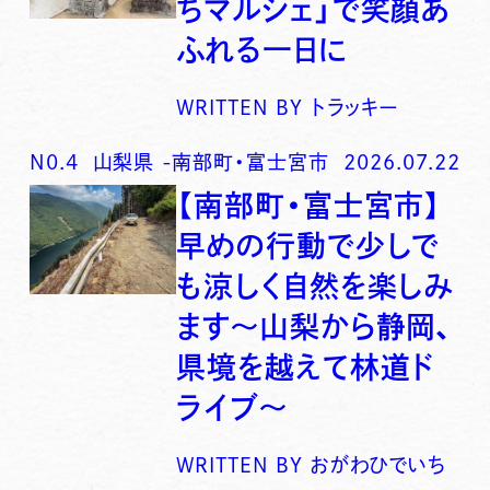
ちマルシェ」で笑顔あ
ふれる一日に
WRITTEN BY
トラッキー
N0.
4
山梨県
-
南部町・富士宮市
2026.07.22
【南部町・富士宮市】
早めの行動で少しで
も涼しく自然を楽しみ
ます〜山梨から静岡、
県境を越えて林道ド
ライブ〜
WRITTEN BY
おがわひでいち