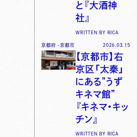
と『大酒神
社』
WRITTEN BY
RICA
京都府
-
京都市
2026.03.15
【京都市】右
京区「太秦」
にある”うず
キネマ館”
『キネマ・キッ
チン』
WRITTEN BY
RICA