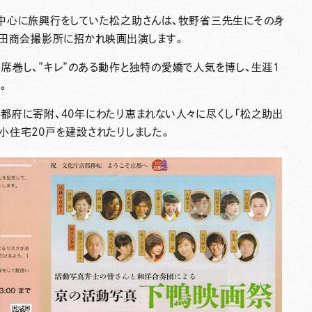
中心に旅興行をしていた松之助さんは、牧野省三先生にその身
横田商会撮影所に招かれ映画出演します。
席巻し、”キレ”のある動作と独特の愛嬌で人気を博し、生涯１
。
都府に寄附、40年にわたり恵まれない人々に尽くし「松之助出
小住宅20戸を建設されたりしました。