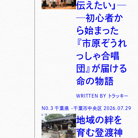
伝えたい」─
─初心者か
ら始まった
『市原ぞうれ
っしゃ合唱
団』が届ける
命の物語
WRITTEN BY
トラッキー
N0.
3
千葉県
-
千葉市中央区
2026.07.29
地域の絆を
育む登渡神