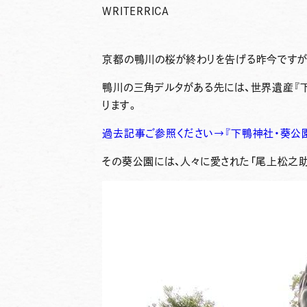
WRITER
RICA
京都の鴨川の桜が終わりを告げる昨今ですが
鴨川の三角デルタがある先には、世界遺産『
ります。
過去記事ご参照ください→『下鴨神社・葵公
その葵公園には、人々に愛された「尾上松之