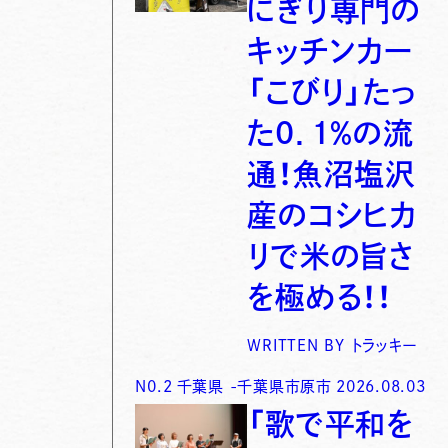
にぎり専門の
キッチンカー
「こびり」たっ
た0．1％の流
通！魚沼塩沢
産のコシヒカ
リで米の旨さ
を極める！！
WRITTEN BY
トラッキー
N0.
2
千葉県
-
千葉県市原市
2026.08.03
「歌で平和を