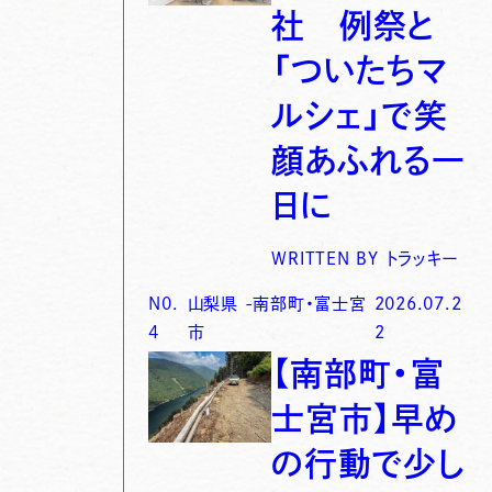
社 例祭と
「ついたちマ
ルシェ」で笑
顔あふれる一
日に
WRITTEN BY
トラッキー
N0.
山梨県
-
南部町・富士宮
2026.07.2
4
市
2
【南部町・富
士宮市】早め
の行動で少し