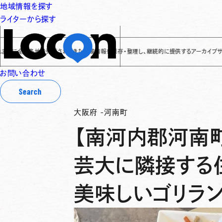
地域情報を探す
ライターから探す
国各地で発信されてきた地域情報を保存・整理し、継続的に提供するアーカイブサイトです
✌
お問い合わせ
Search
大阪府
-
河南町
【南河内郡河南町
芸大に隣接する
美味しいゴリラ