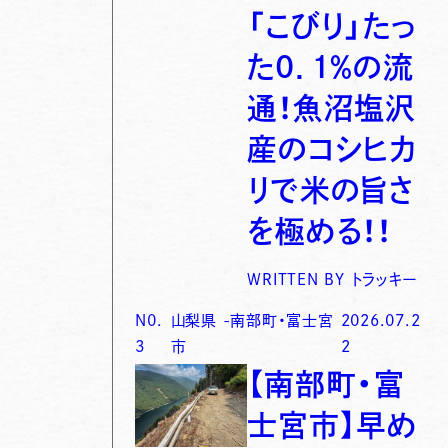
「こびり」たっ
た0．1％の流
通！魚沼塩沢
産のコシヒカ
リで米の旨さ
を極める！！
WRITTEN BY
トラッキー
N0.
山梨県
-
南部町・富士宮
2026.07.2
3
市
2
【南部町・富
士宮市】早め