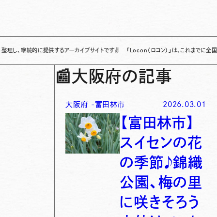
的に提供するアーカイブサイトです
✌
「Locon（ロコン）」は、これまでに全国各地で発
📰
大阪府の記事
大阪府
-
富田林市
2026.03.01
【富田林市】
スイセンの花
の季節♪錦織
公園、梅の里
に咲きそろう