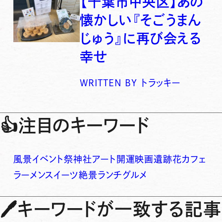
【千葉市中央区】あの
懐かしい『そごうまん
じゅう』に再び会える
幸せ
WRITTEN BY
トラッキー
👍
注目のキーワード
風景
イベント
祭
神社
アート
開運
映画
遺跡
花
カフェ
ラーメン
スイーツ
絶景
ランチ
グルメ
🖊
キーワードが一致する記事