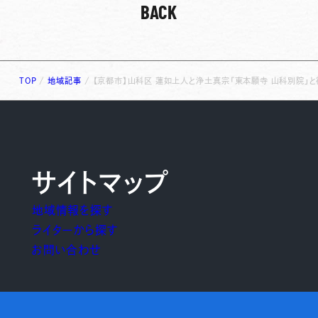
BACK
TOP
/
地域記事
/
【京都市】山科区 蓮如上人と浄土真宗「東本願寺 山科別院」と
サイトマップ
地域情報を探す
ライターから探す
お問い合わせ