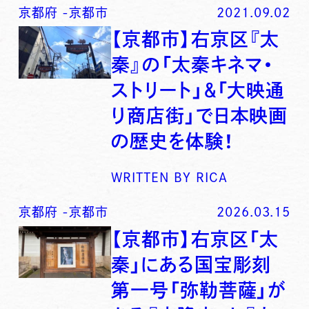
京都府
-
京都市
2021.09.02
【京都市】右京区『太
秦』の「太秦キネマ・
ストリート」＆「大映通
り商店街」で日本映画
の歴史を体験！
WRITTEN BY
RICA
京都府
-
京都市
2026.03.15
【京都市】右京区「太
秦」にある国宝彫刻
第一号「弥勒菩薩」が