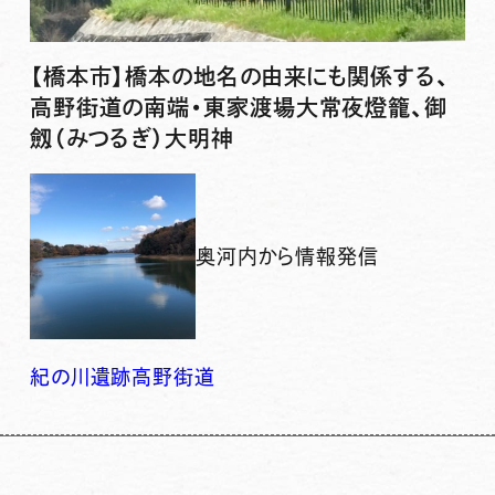
【橋本市】橋本の地名の由来にも関係する、
高野街道の南端・東家渡場大常夜燈籠、御
劔（みつるぎ）大明神
奥河内から情報発信
紀の川
遺跡
高野街道