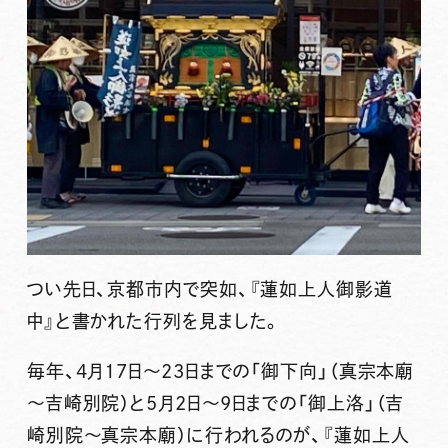
つい先日、京都市内で突如、『
蓮如上人御影道
中
』と書かれた行列を見ました。
毎年、4月17日～23日までの「御下向」（真宗本廟
～吉崎別院）と5月2日～9日までの「御上洛」（吉
崎別院～真宗本廟）に行われるのが、『
蓮如上人