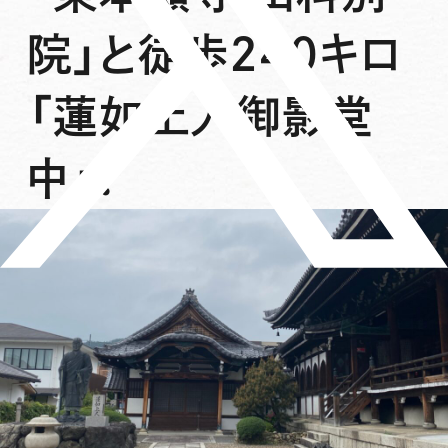
院」と徒歩240キロ
「蓮如上人御影堂
中」！