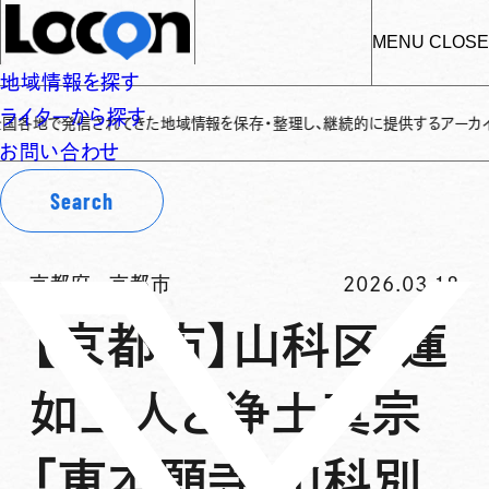
MENU
CLOSE
地域情報を探す
ライターから探す
で発信されてきた地域情報を保存・整理し、継続的に提供するアーカイブサイトで
お問い合わせ
Search
京都府
-
京都市
2026.03.18
【京都市】山科区 蓮
如上人と浄土真宗
「東本願寺 山科別