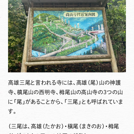
高雄三尾と言われる寺には、高雄（尾）山の
神護
寺
、槙尾山の
西明寺
、栂尾山の
高山寺
の3つの山
に「尾」があることから、
「三尾」
とも呼ばれていま
す。
（三尾は、高雄（たかお）・槇尾（まきのお）・栂尾