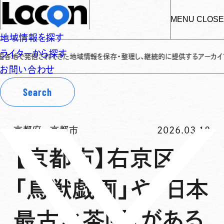
MENU
CLOSE
地域情報を探す
ライターから探す
発信されてきた地域情報を保存・整理し、継続的に提供するアーカイブサイトです
✌
お問い合わせ
Search
京都府
-
京都市
2026.03.18
【京都市】右京区
「鳥獣戯画」や「日本
最古之茶園」がある