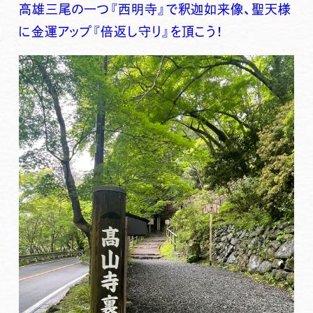
高雄三尾の一つ『西明寺』で釈迦如来像、聖天様
に金運アップ『倍返し守り』を頂こう！