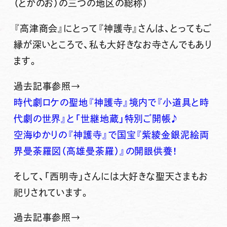
（とがのお）の三つの地区の総称）
『高津商会』にとって『
神護寺
』さんは、とってもご
縁が深いところで、私も大好きなお寺さんでもあり
ます。
過去記事参照→
時代劇ロケの聖地『神護寺』境内で『小道具と時
代劇の世界』と「世継地蔵」特別ご開帳♪
空海ゆかりの『神護寺』で国宝『紫綾金銀泥絵両
界曼荼羅図（高雄曼荼羅）』の開眼供養！
そして、「西明寺」さんには大好きな聖天さまもお
祀りされています。
過去記事参照→