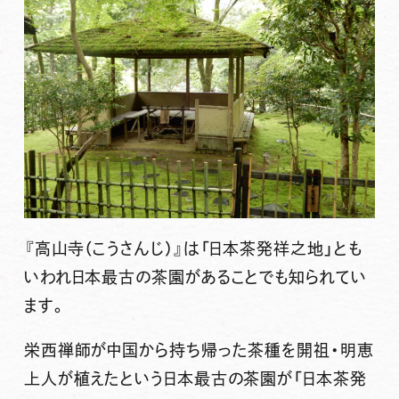
『
高山寺
（こうさんじ）』は「
日本茶発祥之地」
とも
いわれ日本最古の茶園があることでも知られてい
ます。
栄西禅師
が中国から持ち帰った茶種を開祖・
明恵
上人
が植えたという日本最古の茶園が「日本茶発