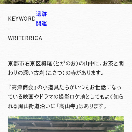
遺跡
KEYWORD
開運
WRITER
RICA
京都市右京区栂尾（とがのお）の山中に、お茶と関
わりの深い古刹（こさつ）の寺があります。
『高津商会』の小道具たちがいつもお世話になっ
ている映画やドラマの撮影ロケ地としてもよく知ら
れる
周山街道
沿いに「
高山寺
」はあります。