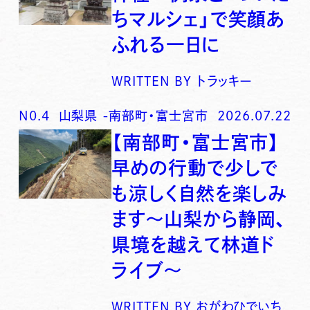
ちマルシェ」で笑顔あ
ふれる一日に
WRITTEN BY
トラッキー
N0.
4
山梨県
-
南部町・富士宮市
2026.07.22
【南部町・富士宮市】
早めの行動で少しで
も涼しく自然を楽しみ
ます〜山梨から静岡、
県境を越えて林道ド
ライブ〜
WRITTEN BY
おがわひでいち