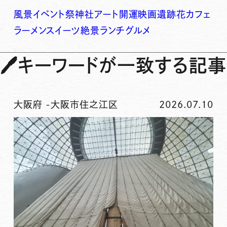
風景
イベント
祭
神社
アート
開運
映画
遺跡
花
カフェ
ラーメン
スイーツ
絶景
ランチ
グルメ
🖊
キーワードが一致する記事
大阪府
-
大阪市住之江区
2026.07.10