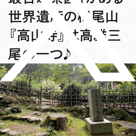
世界遺産の栂尾山
『高山寺』は高雄三
尾の一つ♪