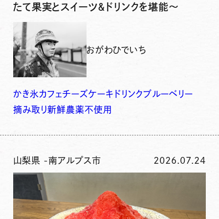
たて果実とスイーツ＆ドリンクを堪能〜
おがわひでいち
かき氷
カフェ
チーズケーキ
ドリンク
ブルーベリー
摘み取り
新鮮
農薬不使用
山梨県
-
南アルプス市
2026.07.24