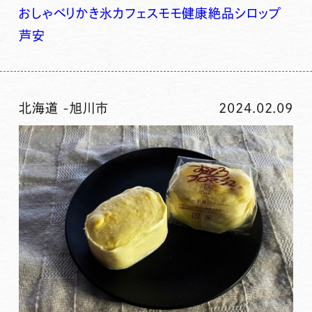
おしゃべり
かき氷
カフェ
スモモ
健康
絶品シロップ
芦安
北海道
-
旭川市
2024.02.09