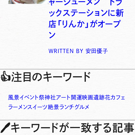
ャーシューメン トラ
ックステーションに新
店「りんか」がオープ
ン
WRITTEN BY
安田優子
👍
注目のキーワード
風景
イベント
祭
神社
アート
開運
映画
遺跡
花
カフェ
ラーメン
スイーツ
絶景
ランチ
グルメ
🖊
キーワードが一致する記事