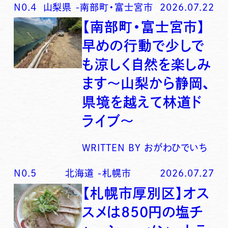
N0.
4
山梨県
-
南部町・富士宮市
2026.07.22
【南部町・富士宮市】
早めの行動で少しで
も涼しく自然を楽しみ
ます〜山梨から静岡、
県境を越えて林道ド
ライブ〜
WRITTEN BY
おがわひでいち
N0.
5
北海道
-
札幌市
2026.07.27
【札幌市厚別区】オス
スメは850円の塩チ