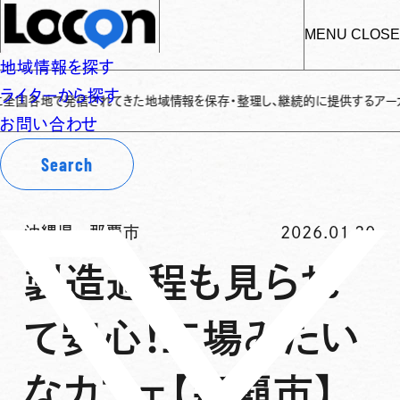
MENU
CLOSE
地域情報を探す
ライターから探す
地で発信されてきた地域情報を保存・整理し、継続的に提供するアーカイブサイト
お問い合わせ
Search
沖縄県
-
那覇市
2026.01.20
製造過程も見られ
て安心！工場みたい
なカフェ【那覇市】