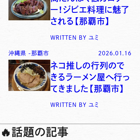
ー！ジビエ料理に魅了
される【那覇市】
WRITTEN BY
ユミ
沖縄県
-
那覇市
2026.01.16
ネコ推しの行列ので
きるラーメン屋へ行っ
てきました【那覇市】
WRITTEN BY
ユミ
🔥
話題の記事