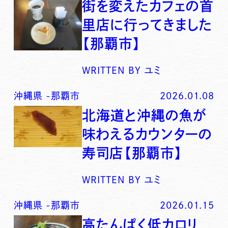
街を変えたカフェの首
里店に行ってきました
【那覇市】
WRITTEN BY
ユミ
沖縄県
-
那覇市
2026.01.08
北海道と沖縄の魚が
味わえるカウンターの
寿司店【那覇市】
WRITTEN BY
ユミ
沖縄県
-
那覇市
2026.01.15
高たんぱく低カロリ