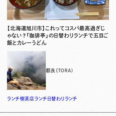
【北海道旭川市】これってコスパ最高過ぎじ
ゃない？「珈琲亭」の日替わりランチで五目ご
飯とカレーうどん
都良（TORA)
ランチ
喫茶店ランチ
日替わりランチ