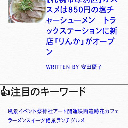
スメは850円の塩チ
ャーシューメン トラ
ックステーションに新
店「りんか」がオープ
ン
WRITTEN BY
安田優子
👍
注目のキーワード
風景
イベント
祭
神社
アート
開運
映画
遺跡
花
カフェ
ラーメン
スイーツ
絶景
ランチ
グルメ