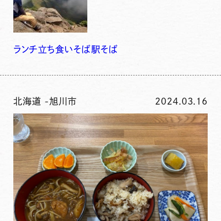
ランチ
立ち食いそば
駅そば
北海道
-
旭川市
2024.03.16