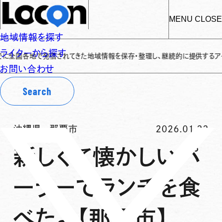
MENU
CLOSE
地域情報を探す
ライターから探す
各地で発信されてきた地域情報を保存・整理し、継続的に提供するアーカイブサイ
お問い合わせ
Search
沖縄県
-
那覇市
2026.01.22
新しくて懐かしいパ
ーラーでランチを食
べたよ【那覇市】