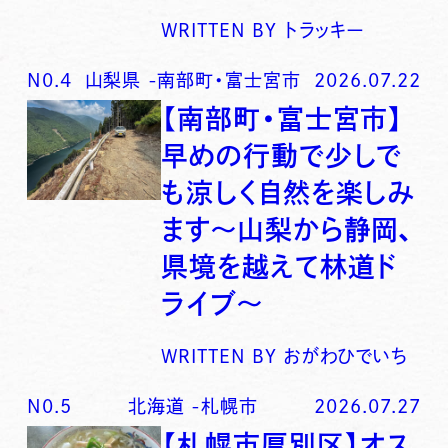
WRITTEN BY
トラッキー
N0.
4
山梨県
-
南部町・富士宮市
2026.07.22
【南部町・富士宮市】
早めの行動で少しで
も涼しく自然を楽しみ
ます〜山梨から静岡、
県境を越えて林道ド
ライブ〜
WRITTEN BY
おがわひでいち
N0.
5
北海道
-
札幌市
2026.07.27
【札幌市厚別区】オス