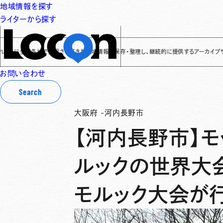
地域情報を探す
ライターから探す
全国各地で発信されてきた地域情報を保存・整理し、継続的に提供するアーカイブサイトです
✌
お問い合わせ
Search
大阪府
-
河内長野市
【河内長野市】
ルックの世界大
モルック大会が