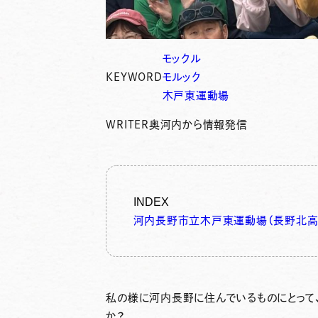
モックル
KEYWORD
モルック
木戸東運動場
WRITER
奥河内から情報発信
INDEX
河内長野市立木戸東運動場（長野北高
私の様に河内長野に住んでいるものにとって
か？