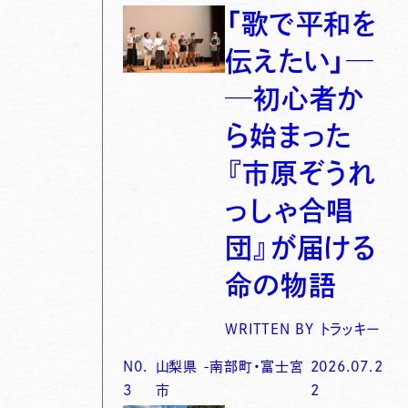
「歌で平和を
伝えたい」─
─初心者か
ら始まった
『市原ぞうれ
っしゃ合唱
団』が届ける
命の物語
WRITTEN BY
トラッキー
N0.
山梨県
-
南部町・富士宮
2026.07.2
3
市
2