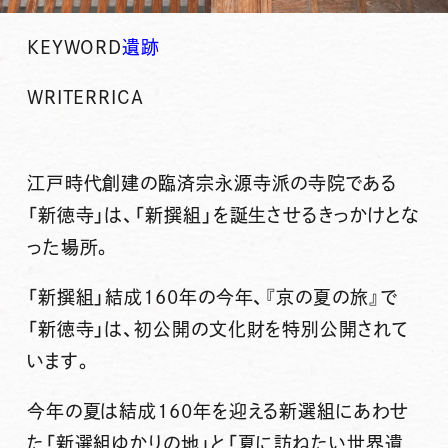
KEYWORD
遺跡
WRITER
RICA
江戸時代創建の臨済宗永源寺派の寺院である
「
新徳寺
」は、「
新撰組
」を誕生させるきっかけとな
った場所。
「新撰組」結成160年の今年、
『京の夏の旅』
で
「新徳寺」は、
初公開の文化財
を特別公開されて
います。
今年の夏は結成160年を迎える新選組にあわせ
た「新選組ゆかりの地」と「夏に訪ねたい世界遺