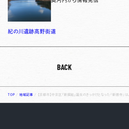
奥河内から情報発信
紀の川
遺跡
高野街道
BACK
TOP
/
地域記事
/
【京都市】中京区「新撰組」誕生のきっかけとなった『新徳寺』