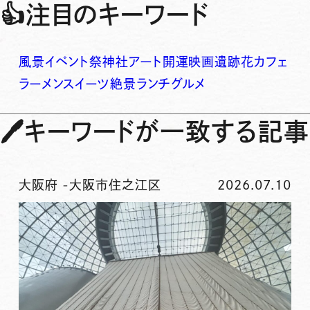
👍
注目のキーワード
風景
イベント
祭
神社
アート
開運
映画
遺跡
花
カフェ
ラーメン
スイーツ
絶景
ランチ
グルメ
🖊
キーワードが一致する記事
大阪府
-
大阪市住之江区
2026.07.10