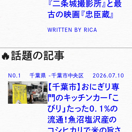
『二条城撮影所』と最
古の映画『忠臣蔵』
WRITTEN BY
RICA
🔥
話題の記事
N0.
1
千葉県
-
千葉市中央区
2026.07.10
【千葉市】おにぎり専
門のキッチンカー「こ
びり」たった0．1％の
流通！魚沼塩沢産の
コシヒカリで米の旨さ