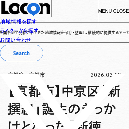
MENU
CLOSE
地域情報を探す
ライターから探す
で発信されてきた地域情報を保存・整理し、継続的に提供するアーカイブサイトで
お問い合わせ
Search
京都府
-
京都市
2026.03.18
【京都市】中京区「新
撰組」誕生のきっか
けとなった『新徳