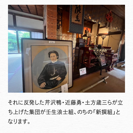
それに反発した
芹沢鴨・近藤勇・土方歳三らが立
ち上げた集団が壬生浪士組、のちの「新撰組」
と
なります。