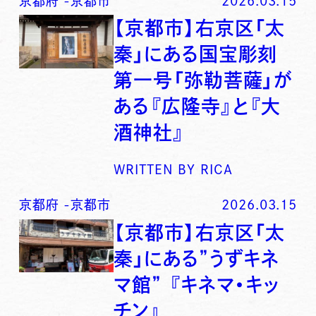
京都府
-
京都市
2026.03.15
【京都市】右京区「太
秦」にある国宝彫刻
第一号「弥勒菩薩」が
ある『広隆寺』と『大
酒神社』
WRITTEN BY
RICA
京都府
-
京都市
2026.03.15
【京都市】右京区「太
秦」にある”うずキネ
マ館” 『キネマ・キッ
チン』