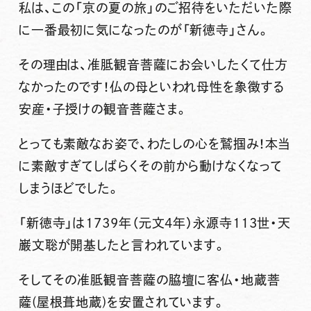
私は、この「京の夏の旅」のご招待をいただいた際
に一番最初に気になったのが「新徳寺」さん。
その理由は、
准胝観音菩薩
にお会いしたくて仕方
なかったのです！仏の母といわれ母性を象徴する
安産・子授けの観音菩薩さま。
とっても素敵なお姿で、わたしの心を鷲掴み！本当
に素敵すぎてしばらくその前から動けなくなって
しまうほどでした。
「新徳寺」は1739年（元文4年）永源寺113世・天
巌文聡が開基したと言われています。
そしてその准胝観音菩薩の脇壇に
客仏・地蔵菩
薩(屋根葺地蔵)
を安置されています。