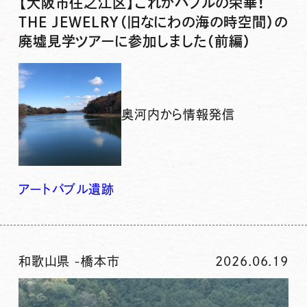
【大阪市住之江区】これがバブルの栄華！
THE JEWELRY（旧なにわの海の時空間）の
廃墟見学ツアーに参加しました（前編）
奥河内から情報発信
アート
バブル
遺跡
和歌山県
-
橋本市
2026.06.19