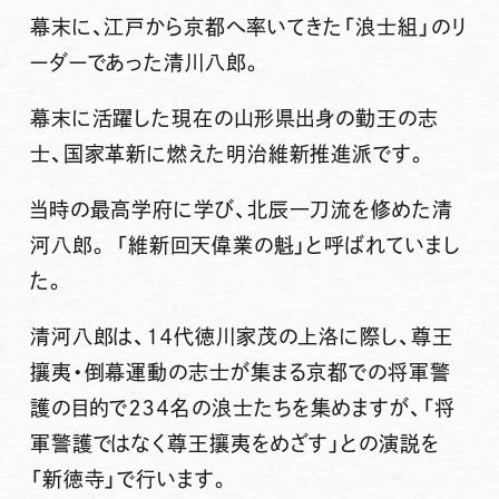
幕末に、江戸から京都へ率いてきた「浪士組」のリ
ーダーであった
清川八郎
。
幕末に活躍した現在の山形県出身の勤王の志
士、国家革新に燃えた明治維新推進派です。
当時の最高学府に学び、北辰一刀流を修めた清
河八郎。 「維新回天偉業の魁」と呼ばれていまし
た。
清河八郎は、１４代徳川家茂の上洛に際し、尊王
攘夷・倒幕運動の志士が集まる京都での将軍警
護の目的で２３４名の浪士たちを集めますが、「将
軍警護ではなく
尊王攘夷をめざす
」との演説を
「新徳寺」で行います。