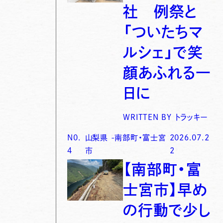
社 例祭と
「ついたちマ
ルシェ」で笑
顔あふれる一
日に
WRITTEN BY
トラッキー
N0.
山梨県
-
南部町・富士宮
2026.07.2
4
市
2
【南部町・富
士宮市】早め
の行動で少し