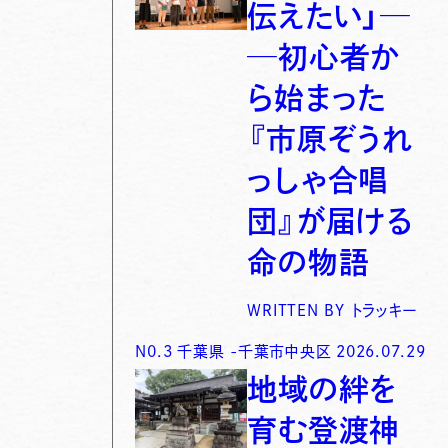
伝えたい」─
─初心者か
ら始まった
『市原ぞうれ
っしゃ合唱
団』が届ける
命の物語
WRITTEN BY
トラッキー
N0.
3
千葉県
-
千葉市中央区
2026.07.29
地域の絆を
育む登渡神