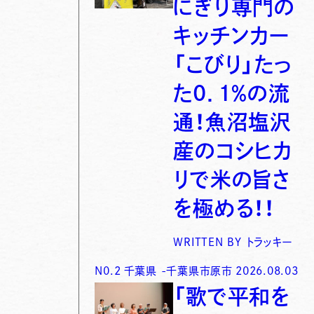
にぎり専門の
キッチンカー
「こびり」たっ
た0．1％の流
通！魚沼塩沢
産のコシヒカ
リで米の旨さ
を極める！！
WRITTEN BY
トラッキー
N0.
2
千葉県
-
千葉県市原市
2026.08.03
「歌で平和を