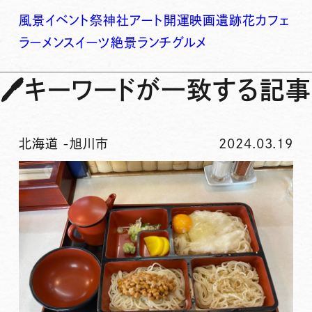
風景
イベント
祭
神社
アート
開運
映画
遺跡
花
カフェ
ラーメン
スイーツ
絶景
ランチ
グルメ
🖊
キーワードが一致する記事
北海道
-
旭川市
2024.03.19