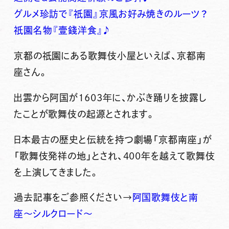
グルメ珍訪で『祇園』京風お好み焼きのルーツ？
祇園名物『壹錢洋食』♪
京都の祇園にある
歌舞伎小屋
といえば、
京都南
座
さん。
出雲から阿国が1603年に、かぶき踊りを披露し
たことが歌舞伎の起源とされます。
日本最古の歴史と伝統を持つ劇場「
京都南座
」が
「
歌舞伎発祥の地
」とされ、400年を越えて歌舞伎
を上演してきました。
過去記事をご参照ください→
阿国歌舞伎と南
座〜シルクロード〜