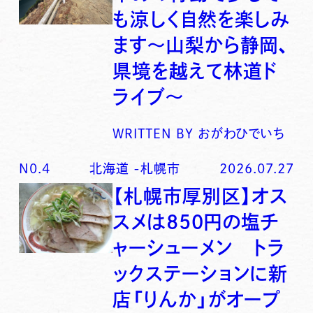
も涼しく自然を楽しみ
ます〜山梨から静岡、
県境を越えて林道ド
ライブ〜
WRITTEN BY
おがわひでいち
N0.
4
北海道
-
札幌市
2026.07.27
【札幌市厚別区】オス
スメは850円の塩チ
ャーシューメン トラ
ックステーションに新
店「りんか」がオープ