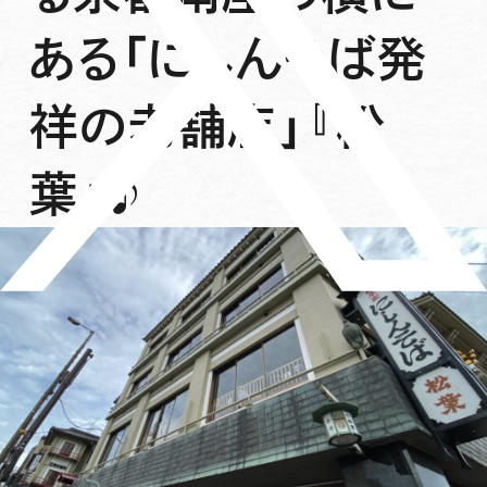
ある「にしんそば発
祥の老舗店」『松
葉』♪