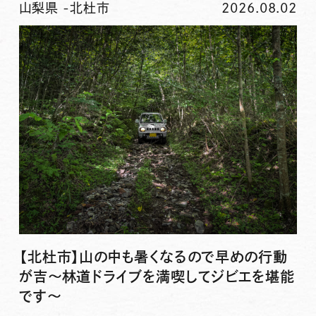
山梨県
-
北杜市
2026.08.02
【北杜市】山の中も暑くなるので早めの行動
が吉〜林道ドライブを満喫してジビエを堪能
です〜