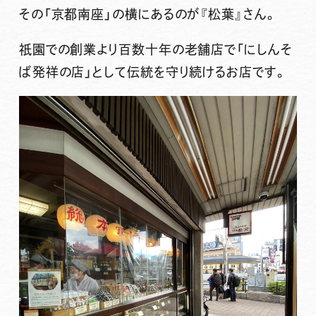
その「京都南座」の横にあるのが『
松葉
』さん。
祇園での創業より百数十年の老舗店で「
にしんそ
ば発祥の店
」として伝統を守り続けるお店です。