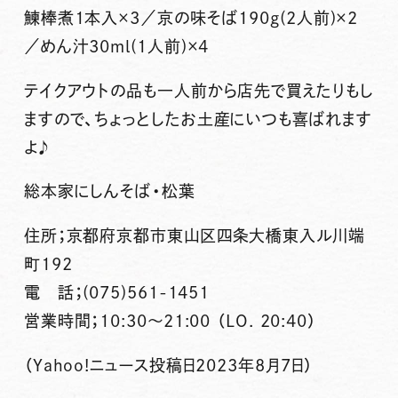
鰊棒煮1本入×3／京の味そば190g(2人前)×2
／めん汁30ml(1人前)×4
テイクアウトの品も一人前から店先で買えたりもし
ますので、ちょっとしたお土産にいつも喜ばれます
よ♪
総本家にしんそば・松葉
住所；京都府京都市東山区四条大橋東入ル川端
町192
電 話；(075)561-1451
営業時間；10:30～21:00 （LO. 20:40）
（Yahoo!ニュース投稿日2023年8月7日）