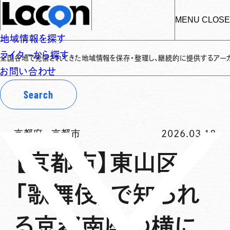
MENU
CLOSE
地域情報を探す
ライターから探す
地で発信されてきた地域情報を保存・整理し、継続的に提供するアーカイブサイト
お問い合わせ
Search
京都府
-
京都市
2026.03.18
【京都市】東山区
「歌舞伎」で知られ
る京都南座の横に