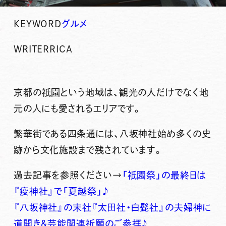
KEYWORD
グルメ
WRITER
RICA
京都の
祇園
という地域は、観光の人だけでなく地
元の人にも愛されるエリアです。
繁華街である
四条通
には、
八坂神社
始め多くの史
跡から文化施設まで残されています。
過去記事を参照ください→
「祇園祭」の最終日は
『疫神社』で「夏越祭」♪
『八坂神社』の末社『太田社・白髭社』の夫婦神に
道開き＆芸能関連祈願のご参拝♪