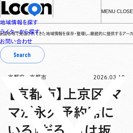
MENU
CLOSE
地域情報を探す
ライターから探す
発信されてきた地域情報を保存・整理し、継続的に提供するアーカイブサイトです
お問い合わせ
Search
京都府
-
京都市
2026.03.18
【京都市】上京区 マ
マが永久予約席に
いる『だるま』は坂