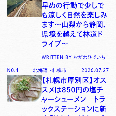
早めの行動で少しで
も涼しく自然を楽しみ
ます〜山梨から静岡、
県境を越えて林道ド
ライブ〜
WRITTEN BY
おがわひでいち
N0.
4
北海道
-
札幌市
2026.07.27
【札幌市厚別区】オス
スメは850円の塩チ
ャーシューメン トラ
ックステーションに新