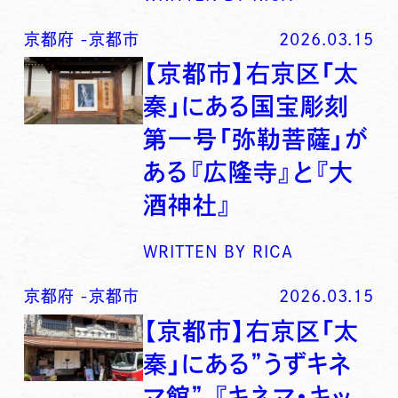
京都府
-
京都市
2026.03.15
【京都市】右京区「太
秦」にある国宝彫刻
第一号「弥勒菩薩」が
ある『広隆寺』と『大
酒神社』
WRITTEN BY
RICA
京都府
-
京都市
2026.03.15
【京都市】右京区「太
秦」にある”うずキネ
マ館” 『キネマ・キッ