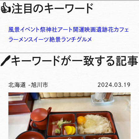
👍
注目のキーワード
風景
イベント
祭
神社
アート
開運
映画
遺跡
花
カフェ
ラーメン
スイーツ
絶景
ランチ
グルメ
🖊
キーワードが一致する記事
北海道
-
旭川市
2024.03.19