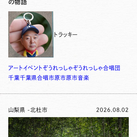
の物語
トラッキー
アート
イベント
ぞうれっしゃ
ぞうれっしゃ合唱団
千葉
千葉県
合唱
市原
市原市
音楽
山梨県
-
北杜市
2026.08.02