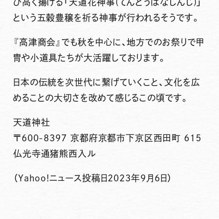
び高く揚げる
「天道花神事(てんどうばなしんじ)」
という五穀豊穣を祈る神事
が行われるそうです。
『高津商会』でも秋を中心に、地方でのお祭りで甲
冑や小道具たちが大活躍しております。
日本の伝統を次世代に繋げていくこと、文化を広
めることの大切さを改めて感じるこの頃です。
天道神社
〒600-8397 京都府京都市下京区西田町 ６１５
仏光寺通猪熊西入ル
（Yahoo!ニュース投稿日2023年9月6日）