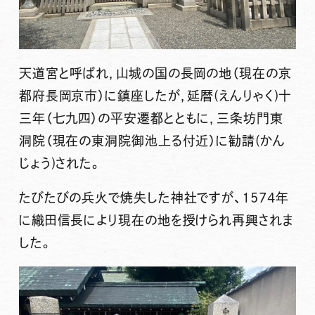
天道宮と呼ばれ，山城の国の長岡の地（現在の京
都府長岡京市）に鎮座したが，延暦(えんりゃく)十
三年（七九四）の平安遷都とともに，三条坊門東
洞院（現在の東洞院御池上る付近）に勧請(かん
じょう)された。
たびたびの兵火で焼失した神社ですが、1574年
に織田信長により現在の地を授けられ再興されま
した。