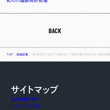
紀の川
遺跡
高野街道
BACK
TOP
/
地域記事
/
【京都市】下京区『天道神社』で栄華祈願！明治天皇の皇后昭
サイトマップ
地域情報を探す
ライターから探す