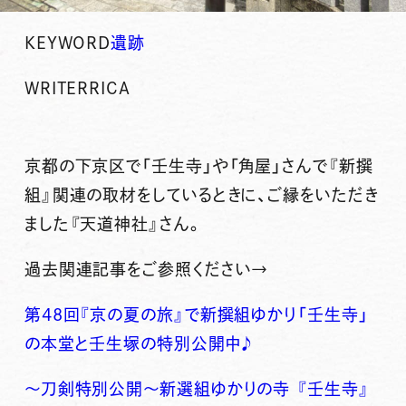
KEYWORD
遺跡
WRITER
RICA
京都の下京区で「壬生寺」や「角屋」さんで『新撰
組』関連の取材をしているときに、ご縁をいただき
ました
『天道神社』
さん。
過去関連記事をご参照ください→
第48回『京の夏の旅』で新撰組ゆかり「壬生寺」
の本堂と壬生塚の特別公開中♪
～刀剣特別公開～新選組ゆかりの寺 『壬生寺』