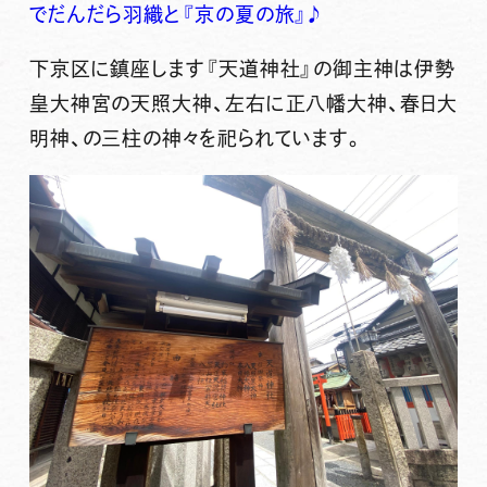
でだんだら羽織と『京の夏の旅』♪
下京区に鎮座します『天道神社』の御主神は
伊勢
皇大神宮の天照大神
、左右に
正八幡大神
、
春日大
明神
、の三柱の神々を祀られています。