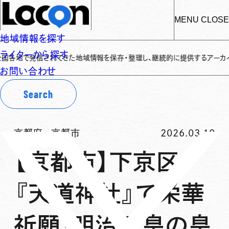
MENU
CLOSE
地域情報を探す
ライターから探す
で発信されてきた地域情報を保存・整理し、継続的に提供するアーカイブサイトで
お問い合わせ
Search
京都府
-
京都市
2026.03.19
【京都市】下京区
『天道神社』で栄華
祈願！明治天皇の皇