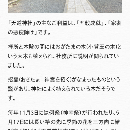
「天道神社」の主なご利益は、「五穀成就」、「家畜
の悪疫除け」です。
拝所と本殿の間には
おがたまの木(小賀玉の木)
と
いう大木も植えられ、社務所に説明が間られてい
ました。
招霊(おきたま＝神霊を招く)がなまったものという
説があり、神社によく植えられている木だそうで
す。
毎年１１月３日には例祭（神幸祭）が行われたり、５
月１７日には長い竿の先に季節の花を三方向に結