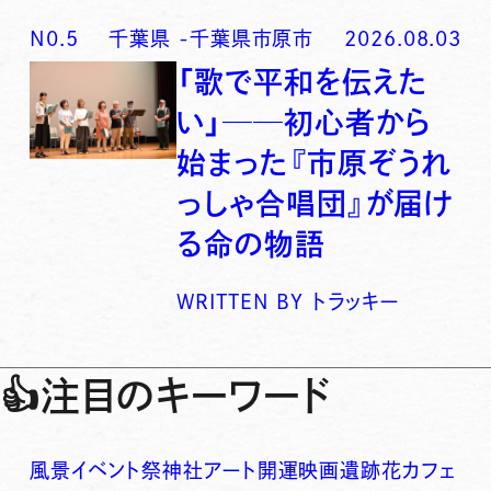
N0.
5
千葉県
-
千葉県市原市
2026.08.03
「歌で平和を伝えた
い」──初心者から
始まった『市原ぞうれ
っしゃ合唱団』が届け
る命の物語
WRITTEN BY
トラッキー
👍
注目のキーワード
風景
イベント
祭
神社
アート
開運
映画
遺跡
花
カフェ