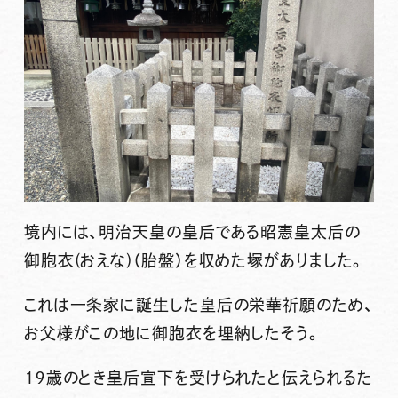
境内には、明治天皇の皇后である
昭憲皇太后の
御胞衣(おえな)（胎盤）を収めた塚
がありました。
これは一条家に誕生した皇后の栄華祈願のため、
お父様がこの地に御胞衣を埋納したそう。
１９歳のとき皇后宣下を受けられたと伝えられるた