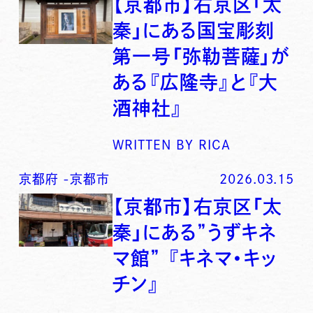
【京都市】右京区「太
秦」にある国宝彫刻
第一号「弥勒菩薩」が
ある『広隆寺』と『大
酒神社』
WRITTEN BY
RICA
京都府
-
京都市
2026.03.15
【京都市】右京区「太
秦」にある”うずキネ
マ館” 『キネマ・キッ
チン』