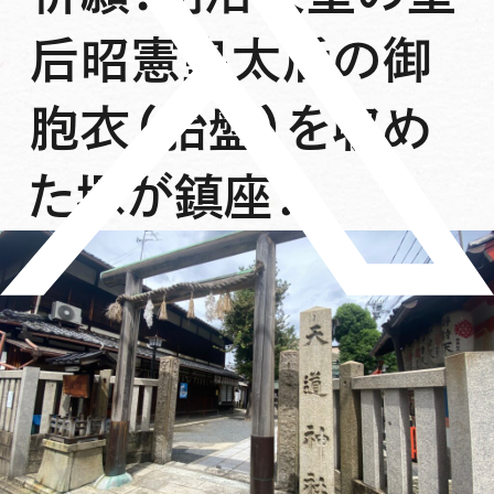
后昭憲皇太后の御
胞衣（胎盤）を収め
た塚が鎮座！