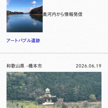
奥河内から情報発信
アート
バブル
遺跡
和歌山県
-
橋本市
2026.06.19