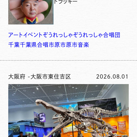
トラッキー
アート
イベント
ぞうれっしゃ
ぞうれっしゃ合唱団
千葉
千葉県
合唱
市原
市原市
音楽
大阪府
-
大阪市東住吉区
2026.08.01