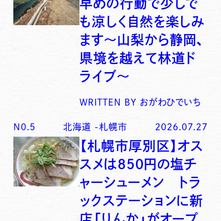
早めの行動で少しで
も涼しく自然を楽しみ
ます〜山梨から静岡、
県境を越えて林道ド
ライブ〜
WRITTEN BY
おがわひでいち
N0.
5
北海道
-
札幌市
2026.07.27
【札幌市厚別区】オス
スメは850円の塩チ
ャーシューメン トラ
ックステーションに新
店「りんか」がオープ