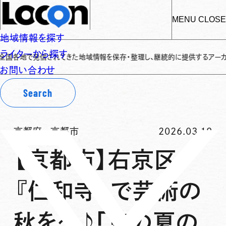
MENU
CLOSE
地域情報を探す
ライターから探す
で発信されてきた地域情報を保存・整理し、継続的に提供するアーカイブサイトです
お問い合わせ
Search
京都府
-
京都市
2026.03.19
【京都市】右京区
『仁和寺』で芸術の
秋を〜♪「京の夏の