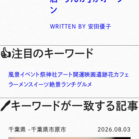
ン
WRITTEN BY
安田優子
👍
注目のキーワード
風景
イベント
祭
神社
アート
開運
映画
遺跡
花
カフェ
ラーメン
スイーツ
絶景
ランチ
グルメ
🖊
キーワードが一致する記事
千葉県
-
千葉県市原市
2026.08.03