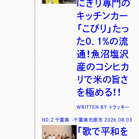
にぎり専門の
キッチンカー
「こびり」たっ
た0．1％の流
通！魚沼塩沢
産のコシヒカ
リで米の旨さ
を極める！！
WRITTEN BY
トラッキー
N0.
2
千葉県
-
千葉県市原市
2026.08.03
「歌で平和を