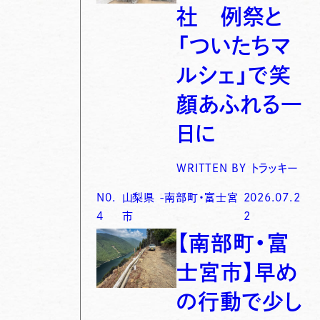
社 例祭と
「ついたちマ
ルシェ」で笑
顔あふれる一
日に
WRITTEN BY
トラッキー
N0.
山梨県
-
南部町・富士宮
2026.07.2
4
市
2
【南部町・富
士宮市】早め
の行動で少し