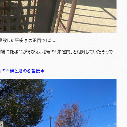
に建設した平安京の正門でした。
の南端に羅城門がそびえ、北端の「朱雀門」と相対していたそうで
」の石碑と鬼の名笛伝承