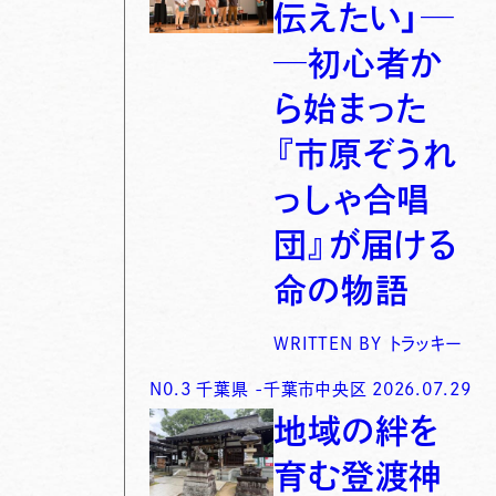
伝えたい」─
─初心者か
ら始まった
『市原ぞうれ
っしゃ合唱
団』が届ける
命の物語
WRITTEN BY
トラッキー
N0.
3
千葉県
-
千葉市中央区
2026.07.29
地域の絆を
育む登渡神