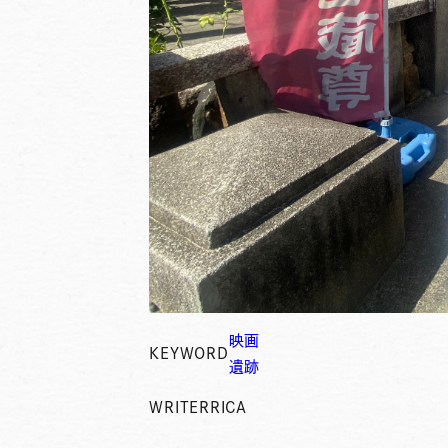
映画
KEYWORD
遺跡
WRITER
RICA