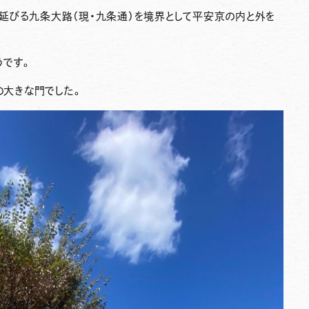
延びる九条大路（現・九条通）を境界として平安京の内と外を
うです。
の大きな門でした。