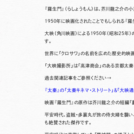
『羅生門』（らしょうもん）は、芥川龍之介の小
1950年に映画化されたことでもしられる『羅
大映（角川映画）による1950年（昭和25年
す。
世界に「クロサワ」の名前を広めた歴史的映
「大映撮影所」は「高津商会」のある京都太秦
過去関連記事をご参照ください→
『太秦』の「太秦キネマ・ストリート」＆「大映
映画『羅生門』の原作は芥川龍之介の短編「
平安時代、盗賊・多襄丸が旅の侍夫婦を襲い
も絶賛された傑作です。