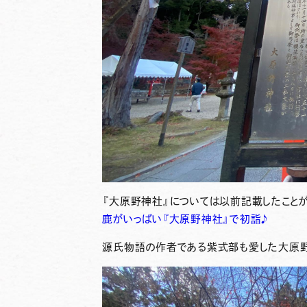
『大原野神社』については以前記載したこと
鹿がいっぱい『大原野神社』で初詣♪
源氏物語の作者である
紫式部
も愛した大原