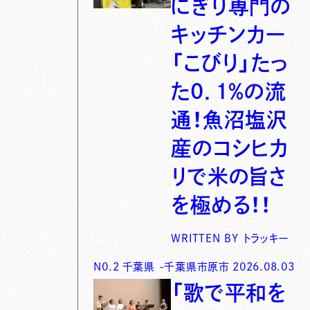
にぎり専門の
キッチンカー
「こびり」たっ
た0．1％の流
通！魚沼塩沢
産のコシヒカ
リで米の旨さ
を極める！！
WRITTEN BY
トラッキー
N0.
2
千葉県
-
千葉県市原市
2026.08.03
「歌で平和を