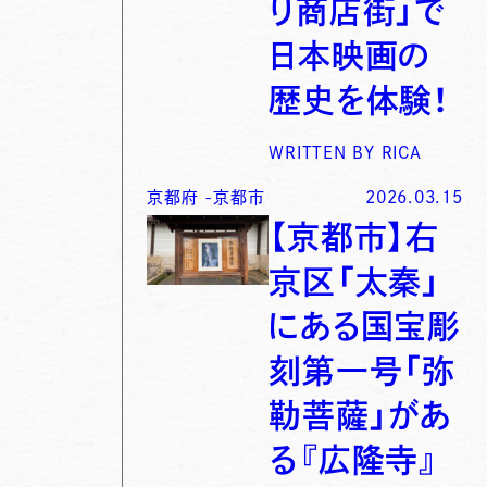
り商店街」で
日本映画の
歴史を体験！
WRITTEN BY
RICA
京都府
-
京都市
2026.03.15
【京都市】右
京区「太秦」
にある国宝彫
刻第一号「弥
勒菩薩」があ
る『広隆寺』