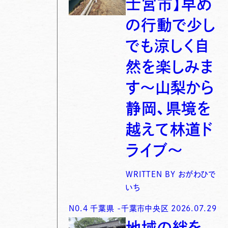
士宮市】早め
の行動で少し
でも涼しく自
然を楽しみま
す〜山梨から
静岡、県境を
越えて林道ド
ライブ〜
WRITTEN BY
おがわひで
いち
N0.
4
千葉県
-
千葉市中央区
2026.07.29
地域の絆を