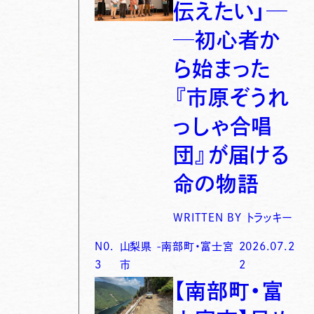
伝えたい」─
─初心者か
ら始まった
『市原ぞうれ
っしゃ合唱
団』が届ける
命の物語
WRITTEN BY
トラッキー
N0.
山梨県
-
南部町・富士宮
2026.07.2
3
市
2
【南部町・富