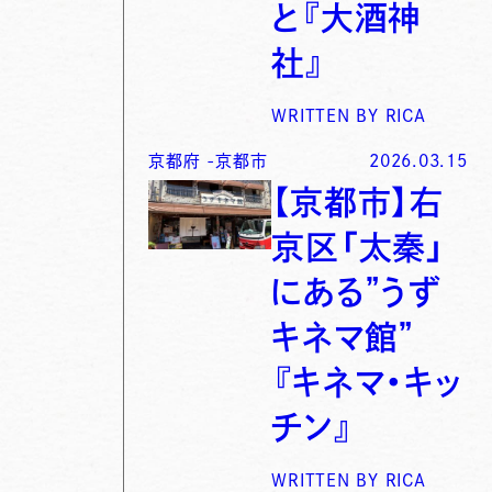
と『大酒神
社』
WRITTEN BY
RICA
京都府
-
京都市
2026.03.15
【京都市】右
京区「太秦」
にある”うず
キネマ館”
『キネマ・キッ
チン』
WRITTEN BY
RICA